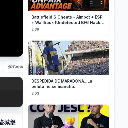
Battlefield 6 Cheats - Aimbot + ESP
+ Wallhack (Undetected BF6 Hack
2026)
2:39
Copiar
DESPEDIDA DE MARADONA...La
pelota no se mancha.
2:03
海盜城堡