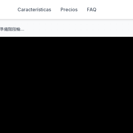
Características
Precios
FAQ
KINGSHOT，KVK 306 VS 268,準備階段輸咗99.9%。全部都係普通中層玩家。夠底氣打。海盜城堡今日拎埋。苦悶，苦悶遊戲。有新攻略，後期公佈