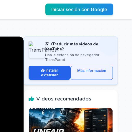
Iniciar sesión con Google
💡 ¿Traducir más videos de
YouTube?
Usa la extensión de navegador
TransParrot
📥 Instalar
Más información
extensión
Videos recomendados