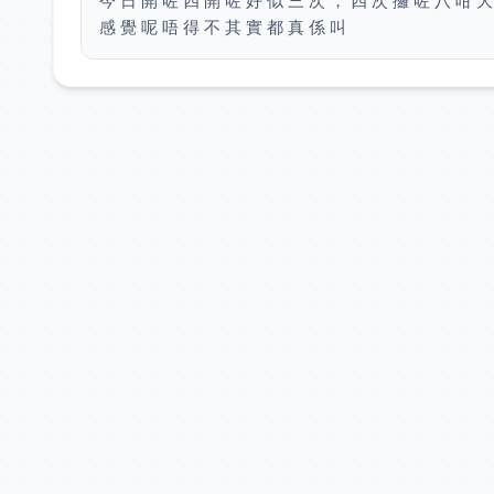
今 日 開 咗 四 開 咗 好 似 三 次 ， 四 次 攞 咗 八 咁 大 家
感 覺 呢 唔 得 不 其 實 都 真 係 叫