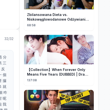
Zbilansowana Dieta vs.
Niskowęglowodanowe Odżywianie:
Kto Ma Rację?
68:58
32/32
唔 分
第 三
咩 反
【Collection】When Forever Only
Means Five Years (DUBBED) | Drama
一 個
Talk
要 攞
137:08
多 就
 個 咋
咁 呢
啦 我