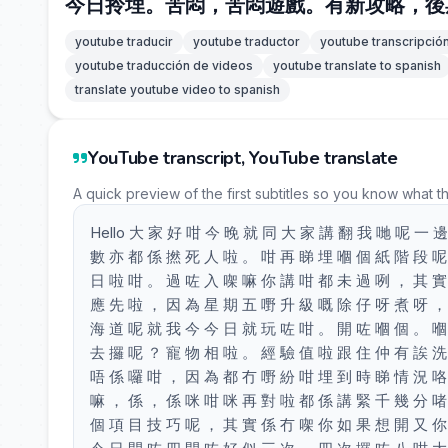
今日拎埋。苦悶，苦悶遊戲。有新攻略，後
youtube traducir
youtube traductor
youtube transcripció
youtube traducción de videos
youtube translate to spanish
translate youtube video to spanish
YouTube transcript, YouTube translate
A quick preview of the first subtitles so you know what t
Hello 大 家 好 咁 今 晚 就 同 大 家 講 翻 我 哋 呢 一 
數 亦 都 係 撚 死 人 啦 。 咁 再 睇 埋 嗰 個 紙 階 段 呢
日 啦 咁 。 過 咗 入 㗎 嘛 你 講 咁 都 未 過 咧 ， 其 實
應 先 啦 ， 因 為 星 期 五 嘢 升 級 嘅 除 仔 呀 煮 呀 ，
海 道 呢 就 我 今 今 日 就 玩 咗 咁 。 開 咗 嗰 個 。 嗰
去 攞 呢 ？ 寵 物 相 啦 。 經 驗 值 啦 跟 住 仲 有 誒 洗
唔 係 囉 咁 ， 因 為 都 冇 嘢 紛 咁 埋 到 時 睇 情 況 咯
嘛 ， 係 ， 係 咪 咁 咪 再 對 啦 都 係 講 緊 千 幾 分 啫
個 項 目 技 巧 呢 ， 其 實 係 冇 㗎 你 如 果 想 開 又 你