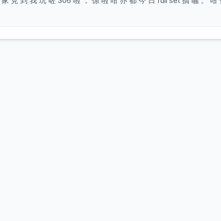
 見 到 我 玩 咗 306 啦 ， 係 啦 咁 亦 都 今 日 full set 搞 曬 。 咁