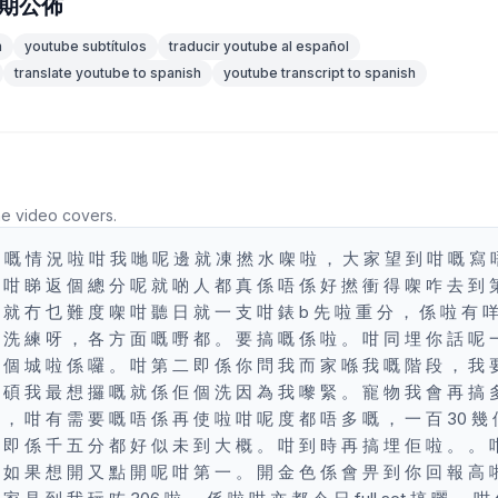
期公佈
n
youtube subtítulos
traducir youtube al español
translate youtube to spanish
youtube transcript to spanish
he video covers.
邊 嘅 情 況 啦 咁 我 哋 呢 邊 就 凍 撚 水 㗎 啦 ， 大 家 望 到 咁 嘅 寫 
 咁 睇 返 個 總 分 呢 就 啲 人 都 真 係 唔 係 好 撚 衝 得 㗎 咋 去 到 
 就 冇 乜 難 度 㗎 咁 聽 日 就 一 支 咁 錶 b 先 啦 重 分 ， 係 啦 有 
 洗 練 呀 ， 各 方 面 嘅 嘢 都 。 要 搞 嘅 係 啦 。 咁 同 埋 你 話 呢 
 個 城 啦 係 囉 。 咁 第 二 即 係 你 問 我 而 家 喺 我 嘅 階 段 ， 我 
 碩 我 最 想 攞 嘅 就 係 佢 個 洗 因 為 我 嚟 緊 。 寵 物 我 會 再 搞 
 ， 咁 有 需 要 嘅 唔 係 再 使 啦 咁 呢 度 都 唔 多 嘅 ， 一 百 30 幾
 即 係 千 五 分 都 好 似 未 到 大 概 。 咁 到 時 再 搞 埋 佢 啦 。 。 
 如 果 想 開 又 點 開 呢 咁 第 一 。 開 金 色 係 會 畀 到 你 回 報 高 