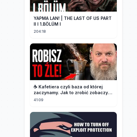
YAPMA LAN! | THE LAST OF US PART
II I 1.BÖLÜM I
204:18
☕️ Kafetiera czyli baza od której
zaczynamy. Jak to zrobić zobaczysz
w tym materiale.🫡
41:09