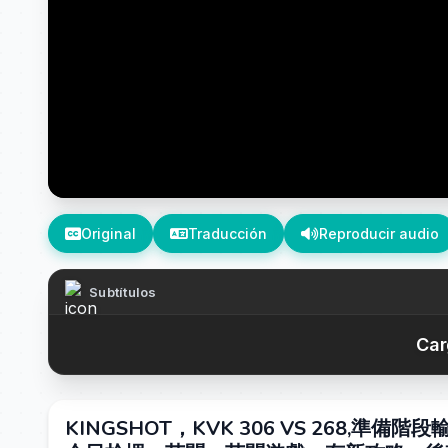
Original
Traducción
Reproducir audio
Subtítulos
Car
KINGSHOT，KVK 306 VS 268,