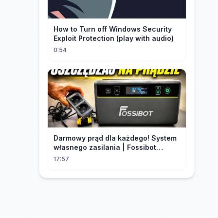
How to Turn off Windows Security
Exploit Protection (play with audio)
0:54
Darmowy prąd dla każdego! System
własnego zasilania | Fossibot
FBP1200
17:57