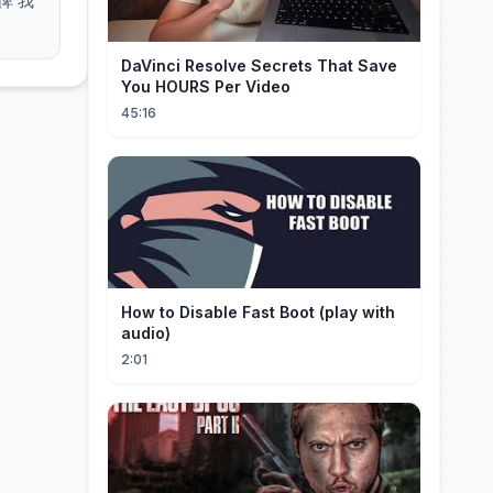
 俾 我
DaVinci Resolve Secrets That Save
You HOURS Per Video
45:16
How to Disable Fast Boot (play with
audio)
2:01