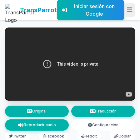
Iniciar sesión con
TransParrot
Google
Original
Traducción
Reproducir audio
Configuración
Twitter
Facebook
Reddit
Copiar