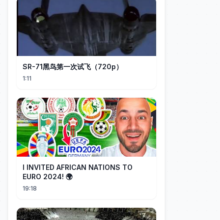
SR-71黑鸟第一次试飞（720p）
1:11
I INVITED AFRICAN NATIONS TO
EURO 2024! 🌍
19:18