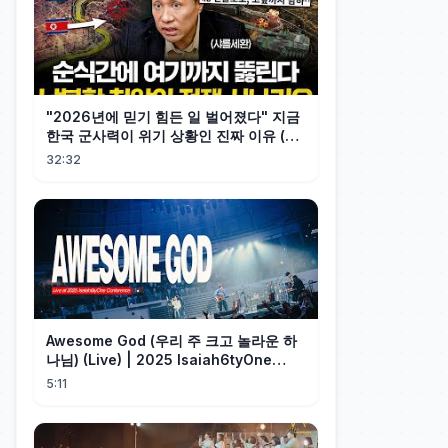
"2026년에 믿기 힘든 일 벌어졌다" 지금
한국 군사력이 위기 상황인 진짜 이유 (샤
를세환 1부)
32:32
Awesome God (우리 주 크고 놀라운 하
나님) (Live) | 2025 Isaiah6tyOne
Conference | 예수전도단 화요모임
5:11