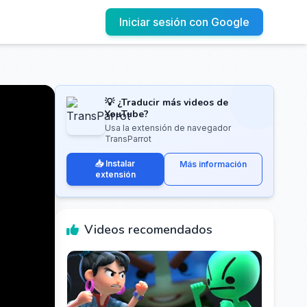
Iniciar sesión con Google
💡 ¿Traducir más videos de
YouTube?
Usa la extensión de navegador
TransParrot
📥 Instalar
Más información
extensión
Videos recomendados