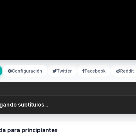
Configuración
Twitter
Facebook
Reddit
gando subtítulos...
a para principiantes