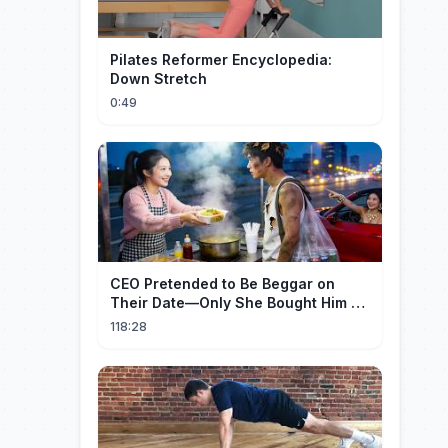
Pilates Reformer Encyclopedia:
Down Stretch
0:49
CEO Pretended to Be Beggar on
Their Date—Only She Bought Him a
Meal, and He Fell in Love!
118:28