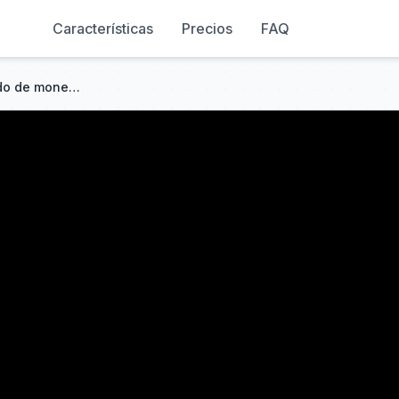
Características
Precios
FAQ
[Tutorial de Blender] Modelado de moneda para principiantes