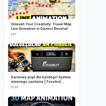
Unleash Your Creativity: Travel Map
Line Animation in Davinci Resolve!
1:27
Darmowy prąd dla każdego! System
własnego zasilania | Fossibot
FBP1200
17:57