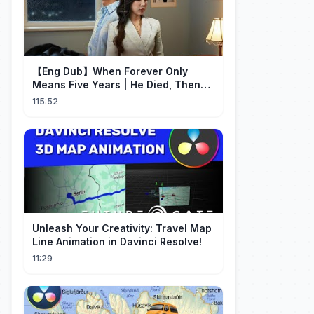
【Eng Dub】When Forever Only
Means Five Years | He Died, Then
Returned for Payback | Cdrama
115:52
Collection
Unleash Your Creativity: Travel Map
Line Animation in Davinci Resolve!
11:29