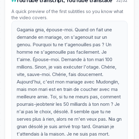
YouTube transcript, YouTube translate
32/32
A quick preview of the first subtitles so you know what
the video covers.
Gagania gnia, épouse-moi. Quand on fait une
demande en mariage, on s'agenouit sur un
genou. Pourquoi tu ne t'agenouilles pas ? Un
homme ne s'agenouille pas facilement. Je
t'aime. Épouse-moi. Demande à ton mari 100
millions. Sinon, je vais exécuter l'otage. Chérie,
vite, sauve-moi. Chérie, fais doucement.
Aujourd'hui, c'est mon mariage avec Mudonglin,
mais mon mari est en train de coucher avec ma
meilleure amie. Toi, si tu ne meurs pas, comment
pourrais-jeobtenir les 50 milliards à ton nom ? Je
n'ai pas le choix, désolé. Il semble que tu ne
serves plus à rien, alors ne m'en veux pas. Nia gn
gnan désolé je suis arrivé trop tard. Gnanian je
t'attendais à la maison. Je ne suis pas mort.