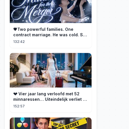
💗Two powerful families. One
contract marriage. He was cold. She
was fierce💔 [Married for the
132:42
Merger]
💔 Vier jaar lang verloofd met 52
minnaressen… Uiteindelijk verliet ze
hem en trouwde ze met zijn oom, de
152:57
CEO!