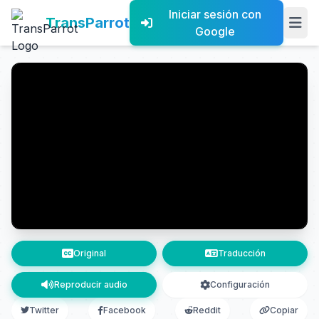
Iniciar sesión con
TransParrot
Google
Original
Traducción
Reproducir audio
Configuración
Twitter
Facebook
Reddit
Copiar