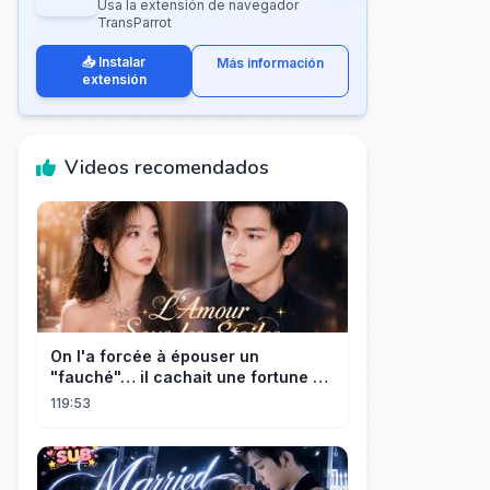
Usa la extensión de navegador
TransParrot
📥 Instalar
Más información
extensión
Videos recomendados
On l'a forcée à épouser un
"fauché"… il cachait une fortune et
l'a traitée en reine!
119:53