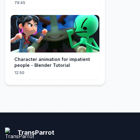
Man's Daughter.#cdrama
79:45
Character animation for impatient
people - Blender Tutorial
12:50
TransParrot