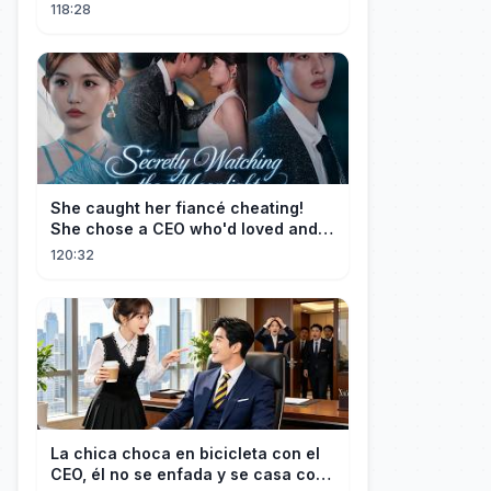
Meal, and He Fell in Love!
118:28
She caught her fiancé cheating!
She chose a CEO who'd loved and
cherished her for years. ❤️
120:32
La chica choca en bicicleta con el
CEO, él no se enfada y se casa con