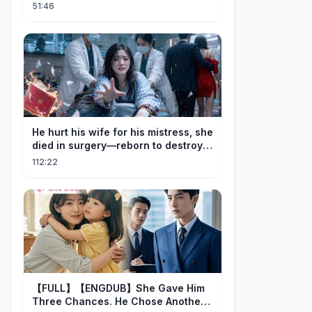
Members of Congress
51:46
He hurt his wife for his mistress, she
died in surgery—reborn to destroy
him!
112:22
【FULL】【ENGDUB】She Gave Him
Three Chances. He Chose Another