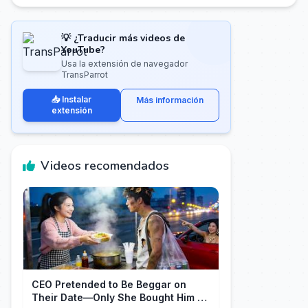
💡 ¿Traducir más videos de
YouTube?
Usa la extensión de navegador
TransParrot
📥 Instalar
Más información
extensión
Videos recomendados
CEO Pretended to Be Beggar on
Their Date—Only She Bought Him a