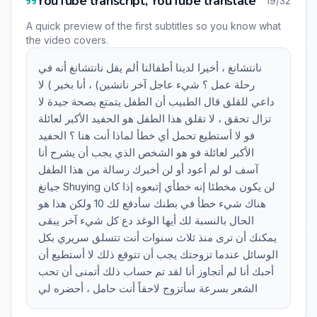
YouTube transcript, YouTube translate
19/32
A quick preview of the first subtitles so you know what
the video covers.
نانتشانغ ، أخيرا لدينا أطفالنا ألم يقل نانتشانغ أنه في
رحلة عمل ؟ شيء عاجل آخر نانشين) ، أنا بخير ) لا
داعي للقلق قال الطبيب أن الطفل يتمتع بصحة جيدة لا
تزال تحقق ، لا تقلق هذا الطفل هو الحفيد الأكبر لعائلة
فو لا أستطيع تحمل أي خطأ لماذا أنت هنا ؟ الحفيد
الأكبر لعائلة فو هو الشخص الذي يجب أن يشرح أنا
آسف لو لم أعود أو لن أخبرك رسالة من هذا الطفل
جيانغ Shuying لن يكون مخطئا إنه خطأي إتبعوه إذا كان
هناك شيء خطأ في بطنك سأدفع لك 10 ولكن هذا هو
الحال بالنسبة لك أيها الوغد دع كل شيء آخر يبقى
يمكنك أن ترى منذ ثلاث سنوات أنت تتسلق سريري بكل
الوسائل عندما تزوجتك يجب أن تتوقع ذلك لا أستطيع أن
أحبك أنا لم أتجاوز أنا لقد تم حساب ذلك أتمنى أن تحب
الشعر بسرعة سأتزوج لاحقاً أنت حامل ، أحضره لي