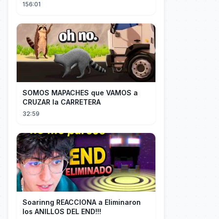
ella enseguida!
156:01
SOMOS MAPACHES que VAMOS a
CRUZAR la CARRETERA
32:59
Soarinng REACCIONA a Eliminaron
los ANILLOS DEL END!!!