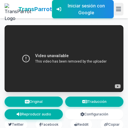
Iniciar sesión con
TransParrot
Google
Original
Traducción
Reproducir audio
Configuración
Twitter
Facebook
Reddit
Copiar