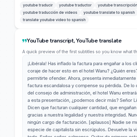
youtube traducir
youtube traductor
youtube transcripció
youtube traducción de videos
youtube translate to spanish
translate youtube video to spanish
YouTube transcript, YouTube translate
A quick preview of the first subtitles so you know what t
¡Libérala! Has inflado la factura para engañar a los c
coraje de hacer esto en el hotel Wanu? ¿Quién ere
permitirte ofender. Ahora, presenta inmediatamente 
factura escandalosa y compense su pérdida. De lo c
del consejo de administración, el hotel Wanu entra
a esta presentación, ¿podemos decir más? Señor Li,
Dicen que facturan cualquier cantidad, que engañan a
gracias a nuestra legalidad y nuestra integridad. 
ningún cargo de facturación. [aplausos] Nadie se 
especie de capitalista sin escrúpulos. Devuelve la v
todo. Señor, señor, calmense. Quitar de primero es