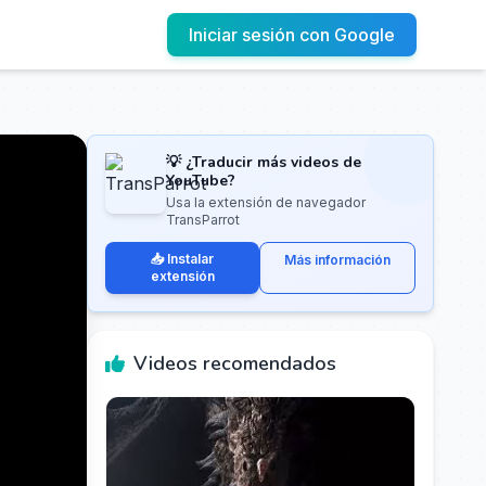
Iniciar sesión con Google
💡 ¿Traducir más videos de
YouTube?
Usa la extensión de navegador
TransParrot
📥 Instalar
Más información
extensión
Videos recomendados