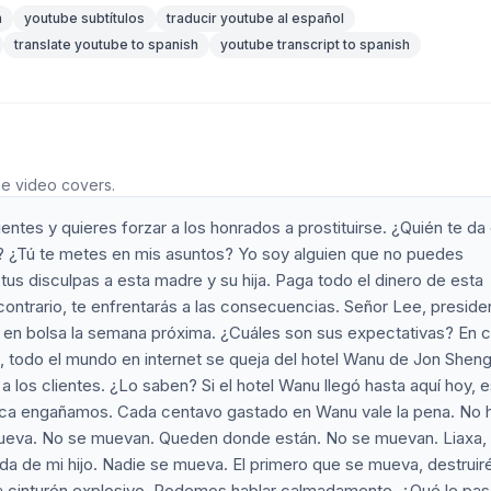
n
youtube subtítulos
traducir youtube al español
translate youtube to spanish
youtube transcript to spanish
he video covers.
lientes y quieres forzar a los honrados a prostituirse. ¿Quién te da 
s? ¿Tú te metes en mis asuntos? Yo soy alguien que no puedes
tus disculpas a esta madre y su hija. Paga todo el dinero de esta
ontrario, te enfrentarás a las consecuencias. Señor Lee, preside
rá en bolsa la semana próxima. ¿Cuáles son sus expectativas? En 
 todo el mundo en internet se queja del hotel Wanu de Jon Sheng
 los clientes. ¿Lo saben? Si el hotel Wanu llegó hasta aquí hoy, 
Nunca engañamos. Cada centavo gastado en Wanu vale la pena. No 
mueva. No se muevan. Queden donde están. No se muevan. Liaxa,
ida de mi hijo. Nadie se mueva. El primero que se mueva, destruir
ta cinturón explosivo. Podemos hablar calmadamente. ¿Qué le pas