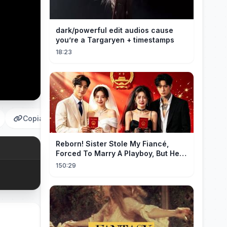
dark/powerful edit audios cause
you’re a Targaryen + timestamps
18:23
Copiar
Reborn! Sister Stole My Fiancé,
Forced To Marry A Playboy, But He
Doted On Me Like A Princess!
150:29