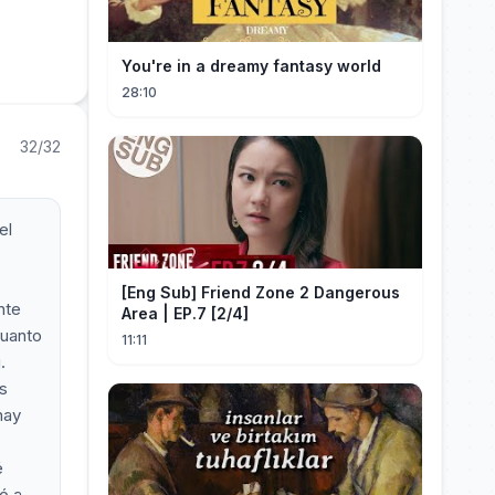
You're in a dreamy fantasy world
28:10
32/32
el
[Eng Sub] Friend Zone 2 Dangerous
nte
Area | EP.7 [2/4]
cuanto
11:11
.
es
hay
é
ó a