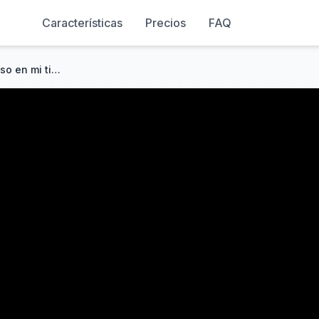
Características
Precios
FAQ
¿Estás intentando ser malicioso en mi tienda? Verás quién soy !#251221wbB2