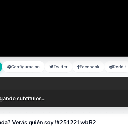
Configuración
Twitter
Facebook
Reddit
gando subtítulos...
ienda? Verás quién soy !#251221wbB2