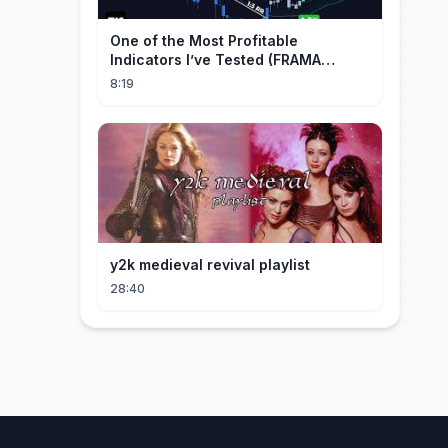
One of the Most Profitable
Indicators I’ve Tested (FRAMA
Channel)
8:19
y2k medieval revival playlist
28:40