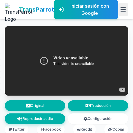
Iniciar sesión con
TransParrot
Google
Original
Traducción
Reproducir audio
Configuración
Twitter
Facebook
Reddit
Copiar