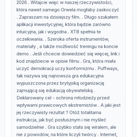
2026 . Witajcie więc w naszej rzeczywistości,
która nawet samego Orwela mogłaby zaskoczyć
. Zapraszam na dzisiejszy film. . Długo szukałem
aplikacji inwestycyjnej, która będzie zarówno
intuicyjna, jak i wygodna . XTB spełnia te
oczekiwania. . Szeroka oferta instrumentów,
materiały , a także możliwość treningu na koncie
demo . Jeśli chcecie dowiedzieć się więcej, link i
kod znajdziecie w opisie filmu . Gra, która miała
uczyć demokracji uczy konformizmu . Puffways,
tak nazywa się najnowsza gra edukacyjna
wypuszczona przez brytyjską organizację
zajmującą się edukacją obywatelską .
Deklarowany cel - ochrona młodzieży przed
wpływami prawicowych ekstremistów . A jaki jest
jej rzeczywisty rezultat ? Otóż totalitarna
instrukcja, jak być posłusznym i nie myśleć
samodzielnie . Gra szybko stała się wiralem, ale
nie z powodów, na które liczyli twórcy . Internet,