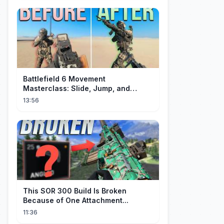
Battlefield 6 Movement
Masterclass: Slide, Jump, and
Combos
13:56
This SOR 300 Build Is Broken
Because of One Attachment...
11:36