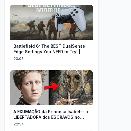
Battlefield 6: The BEST DualSense
Edge Settings You NEED to Try! |
1440p
20:08
A EXUMAÇÃO da Princesa Isabel— a
LIBERTADORA dos ESCRAVOS no
BRASIL
22:54