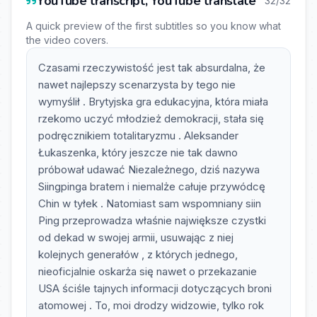
YouTube transcript, YouTube translate
32/32
A quick preview of the first subtitles so you know what
the video covers.
Czasami rzeczywistość jest tak absurdalna, że
nawet najlepszy scenarzysta by tego nie
wymyślił . Brytyjska gra edukacyjna, która miała
rzekomo uczyć młodzież demokracji, stała się
podręcznikiem totalitaryzmu . Aleksander
Łukaszenka, który jeszcze nie tak dawno
próbował udawać Niezależnego, dziś nazywa
Siingpinga bratem i niemalże całuje przywódcę
Chin w tyłek . Natomiast sam wspomniany siin
Ping przeprowadza właśnie największe czystki
od dekad w swojej armii, usuwając z niej
kolejnych generałów , z których jednego,
nieoficjalnie oskarża się nawet o przekazanie
USA ściśle tajnych informacji dotyczących broni
atomowej . To, moi drodzy widzowie, tylko rok