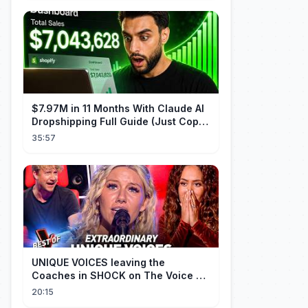
$7.97M in 11 Months With Claude AI
Dropshipping Full Guide (Just Copy
Me)
35:57
UNIQUE VOICES leaving the
Coaches in SHOCK on The Voice #5
| Top 10
20:15