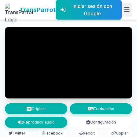
Iniciar sesión con
TransParrot
Google
Original
Traducción
Reproducir audio
Configuración
Twitter
Facebook
Reddit
Copiar