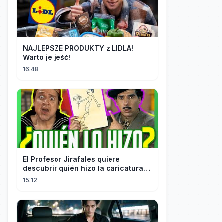
NAJLEPSZE PRODUKTY z LIDLA!
Warto je jeść!
16:48
El Profesor Jirafales quiere
descubrir quién hizo la caricatura
de él
15:12