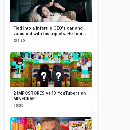
Fled into a infertile CEO's car and
vanished with his triplets. He found
her, married her spoily
104:30
2 IMPOSTORES vs 10 YouTubers en
MINECRAFT
56:25