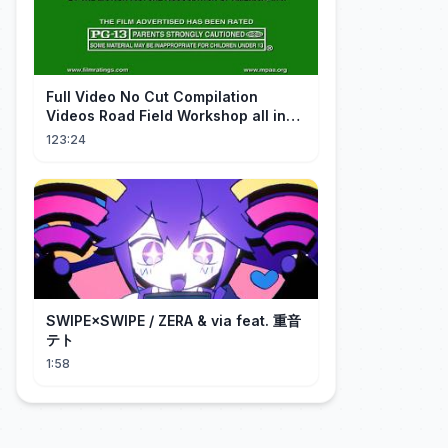
FuII Video No Cut Compilation
Videos Road Field Workshop all in
one Car Console Device &
123:24
Television
SWIPE×SWIPE / ZERA & via feat. 重音
テト
1:58