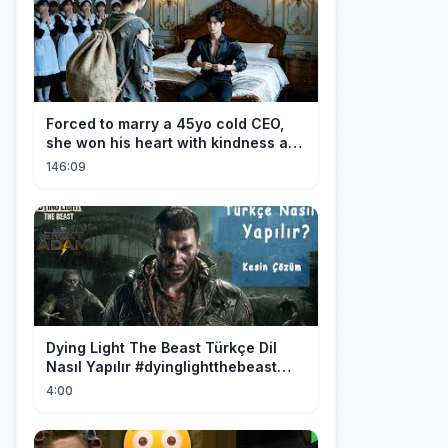
Forced to marry a 45yo cold CEO,
she won his heart with kindness and
was spoiled daily!
146:09
Dying Light The Beast Türkçe Dil
Nasıl Yapılır #dyinglightthebeast
#gaming
4:00