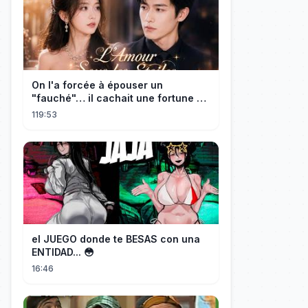
On l'a forcée à épouser un
"fauché"… il cachait une fortune et
l'a traitée en reine!
119:53
el JUEGO donde te BESAS con una
ENTIDAD... 😳
16:46