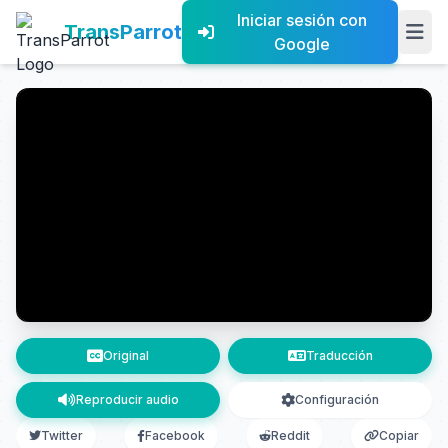
Iniciar sesión con
TransParrot
Google
Original
Traducción
Reproducir audio
Configuración
Twitter
Facebook
Reddit
Copiar