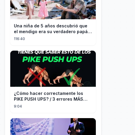
Una niña de 5 años descubrió que
el mendigo era su verdadero papá y
salvó a su familia
116:40
¿Cómo hacer correctamente los
PIKE PUSH UPS? / 3 errores MÁS
COMUNES + Progresiones
9:04