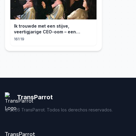
Ik trouwde met een stijve,
veertigjarige CEO-oom – een
verborgen monster van acht jaar! Hij
161:19
kuste me hartstochtelijk.
TransParrot
©
2026
TransParrot. Todos los derechos reservados.
TransParrot