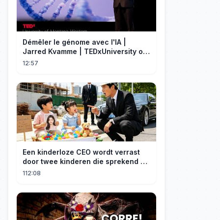
Démêler le génome avec l'IA |
Jarred Kvamme | TEDxUniversity of
Montana Western
12:57
Een kinderloze CEO wordt verrast
door twee kinderen die sprekend op
hem lijken en is geschokt: Wie zijn
112:08
zij?