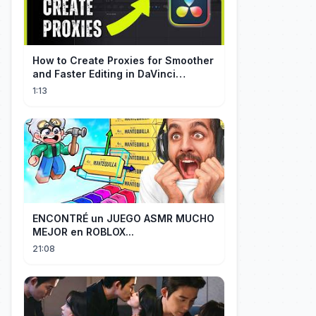
How to Create Proxies for Smoother
and Faster Editing in DaVinci
Resolve
1:13
ENCONTRÉ un JUEGO ASMR MUCHO
MEJOR en ROBLOX...
21:08