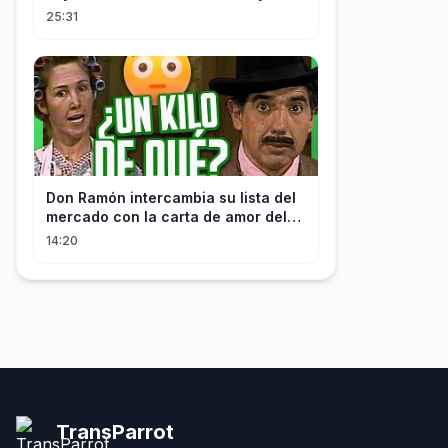
Minutes!
25:31
Don Ramón intercambia su lista del
mercado con la carta de amor del
Profesor
14:20
TransParrot