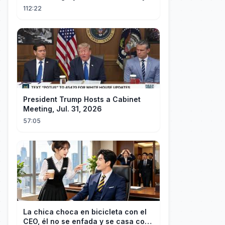
him!
112:22
President Trump Hosts a Cabinet
Meeting, Jul. 31, 2026
57:05
La chica choca en bicicleta con el
CEO, él no se enfada y se casa con