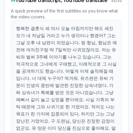
YouTube transcript, YouTube translate
32/32
A quick preview of the first subtitles so you know what
the video covers.
행복한 결혼식 셰 여사 오늘 아침까지만 해도 셰진
모가 내 처남일 거라고 누가 생각이나 했겠어? 그는
그날 오후 내 남편이 되었습니다. 펑 형님, 형님은 예
전에 여자친구랑 딱 7일씩만 사귀었잖아요. 저는 유
씨와 벌써 3주째 이야기를 나누고 있습니다. 그는
적극적으로 그녀에게 구애했고, 이례적으로 그 사실
을 공개하기도 했습니다. 어떻게 이제 솔직해질 때
입니다. 너 대체 누구야? 역겨워. 유즈완은 유씨 가
문이 인생의 중반에 발견한 진정한 상속녀였다. 가
짜 상속녀가 특혜를 받은 것은 아니었습니다. 그냥
예뻐서 같이 놀고 싶었을 뿐이에요. 사실 가족의 부
탁 때문에 그와 사귀기로 한 거였어요. 적어도 나는
목표가 한 가지에 집중되어 있다. 하지만 그는 그냥
장난친 거였어요. 구 도련님, 당신은 진정한 감정이
없군요. 유 양은 이미 당신을 진심으로 좋아해요. 말