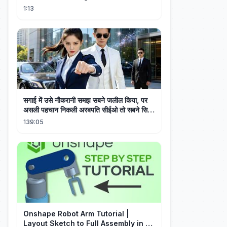
Resolve
1:13
सगाई में उसे नौकरानी समझ सबने जलील किया, पर
असली पहचान निकली अरबपति सीईओ तो सबने सिर
झुका लिया!
139:05
Onshape Robot Arm Tutorial |
Layout Sketch to Full Assembly in 20