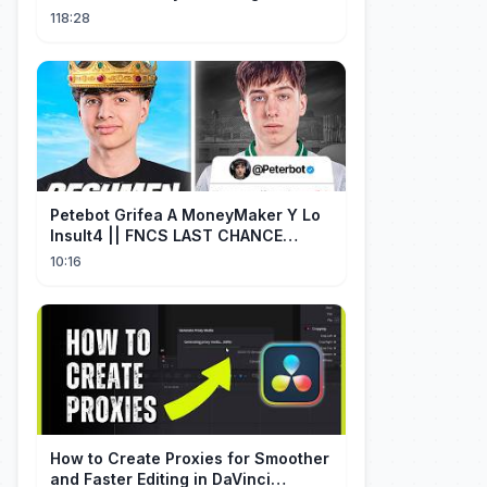
Meal, and He Fell in Love!
118:28
Petebot Grifea A MoneyMaker Y Lo
Insult4 || FNCS LAST CHANCE
Resumen
10:16
How to Create Proxies for Smoother
and Faster Editing in DaVinci