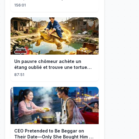
ella enseguida!
156:01
Un pauvre chômeur achète un
étang oublié et trouve une tortue
d’or à 180 000$ ! Sa vie bascule !
87:51
CEO Pretended to Be Beggar on
Their Date—Only She Bought Him a