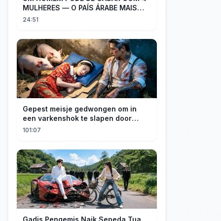
MULHERES — O PAÍS ÁRABE MAIS
POBRE E MAIS PERIGOSO: IÊMEN —
24:51
DOCUMENTÁRIO
Gepest meisje gedwongen om in
een varkenshok te slapen door
stiefmoeder… Voortvluchtige CEO
101:07
nam haar in huis en verwende haar
vreselijk.
Gadis Pengemis Naik Sepeda Tua