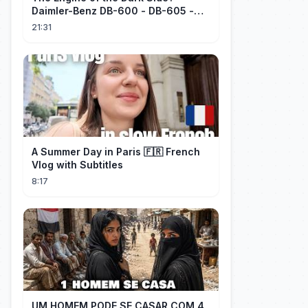
Daimler-Benz DB-600 - DB-605 -
Part 1
21:31
A Summer Day in Paris 🇫🇷 French
Vlog with Subtitles
8:17
UM HOMEM PODE SE CASAR COM 4