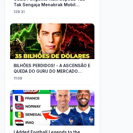
Tak Sengaja Menabrak Mobil
Mewah CEO, Tak Disangka Dia
129:31
Malah Melamar
BILHÕES PERDIDOS! - A ASCENSÃO E
QUEDA DO GURU DO MERCADO
FINANCEIRO LEOPOLD
11:09
ASCHENBRENNER
I Added Football Legends to the