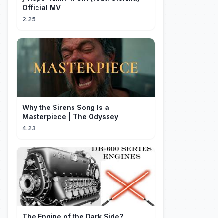
Official MV
2:25
Why the Sirens Song Is a
Masterpiece | The Odyssey
4:23
The Engine of the Dark Side?