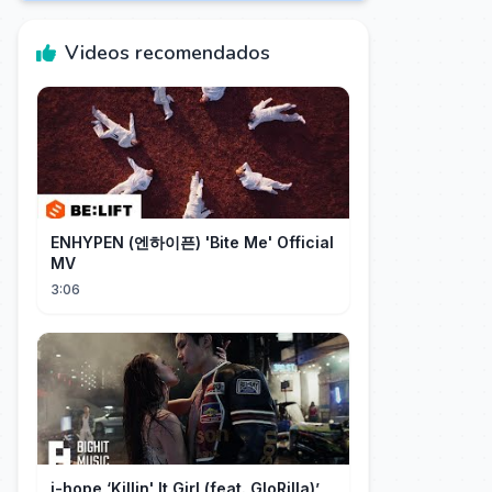
Videos recomendados
ENHYPEN (엔하이픈) 'Bite Me' Official
MV
3:06
j-hope ‘Killin' It Girl (feat. GloRilla)’