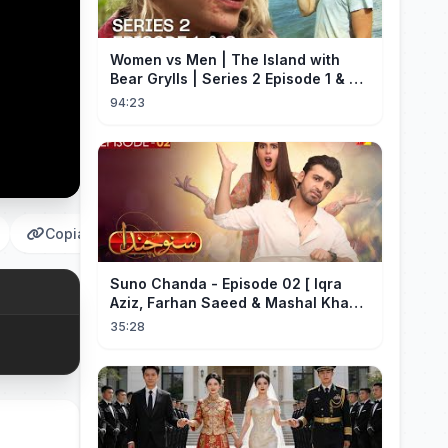
Women vs Men | The Island with
Bear Grylls | Series 2 Episode 1 & 2 |
Full Episode
94:23
Copiar
Suno Chanda - Episode 02 [ Iqra
Aziz, Farhan Saeed & Mashal Khan ]
- Funny Pakistani Drama - HUM TV
35:28