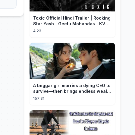
Toxic Official Hindi Trailer | Rocking
Star Yash | Geetu Mohandas | KVN |
Monster Mind Creations
4:23
A beggar girl marries a dying CEO to
survive—then brings endless wealth
to his family.
157:31