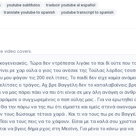
n
youtube subtítulos
traducir youtube al español
translate youtube to spanish
youtube transcript to spanish
he video covers.
ικογενειακός. Τώρα δεν ντρέπεσαι λιγάκι το παι δί ούτε που τ
α γίνει ρε χαρ ούλα ο γιος του ανέσκε της Τούλας λόρδος τσο
μου φάγαν τις 200 σελ ίτσες. Το παιδί δεν είχε καμία ανάμε
σελίτσες ο τράγος. Αχ βρε Βαγγέλη δεν το καταλαβαίνεις βρ
ι να μας πάρει πάει να πει ότι είναι σε μεγ άλη ανάγκη οι άνθ
αράμισε ο συγχωρεμένος ο παπ ούλης μας . Για να ερωτηθεί 
Θα την πάρω να της πω ότι είμαστε και εμείς στενά οικονομικ
ην τους δώσουμε τέτοια χαρά . Και τι να τους πω ρε συ Βαγγ
Τέει να τους πεις να το χάψουν. Είσαι με τα καλά σου χριστι
ται να βγεις δήμα ρχος στη Μεσίνη. Για μένα το κάνω για να