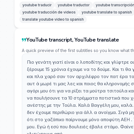
youtube traducir
youtube traductor
youtube transcripció
youtube traducción de videos
youtube translate to spanish
translate youtube video to spanish
YouTube transcript, YouTube translate
A quick preview of the first subtitles so you know what t
Πιο γενάτη γιατί είναι ο λοποδίτης και γλίφτρε ο
ξέρουμε 15 χρόνια έχουμε να το δούμε. Και τι θ
και πλα χαρό σαν τον αρχιλέφρο τον πατ έρα του 
αυτ ά μωρέ τι μας λες και ποιος θα κληρονομής 
αγόρι μου ότι για να ρίξει τα μούτρα τσιτούλα κα
να πουλήσουνε τα 10 στρέμματα ποτιστικά που χ
ανέστης με την Τούλα. Καλά Βαγγέλη μου, καλά. 
δεν έχουμε περιθώριο για άλλ α ανοίγμα. Σιγά μ
ότι στο χαζάπικο παίρνουμε μόνο αποφύτη ΑΕΗ . 
μου. Εγώ ή εσύ που δουλειές έβαλε στάμο. Φαίνε
γλιτώσουμε από