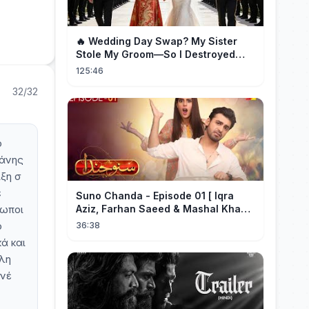
🔥 Wedding Day Swap? My Sister
Stole My Groom—So I Destroyed
Them All 👑#movie #drama
125:46
32/32
ο
πάνης
ιξη σ
ε
Suno Chanda - Episode 01 [ Iqra
ρωποι
Aziz, Farhan Saeed & Mashal Khan ]
- Funny Pakistani Drama - HUM TV
ο
36:38
ά και
έλη
ανέ