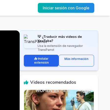
Iniciar sesión con Google
💡 ¿Traducir más videos de
YouTube?
Usa la extensión de navegador
TransParrot
📥 Instalar
Más información
extensión
Videos recomendados