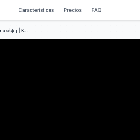
Características
Precios
FAQ
ΤΟ ΣΟΪ ΣΟΥ 2025 | Τροφή για σκέψη | Καλύτερη οικογενειακή αστεία στιγμή | #1080p