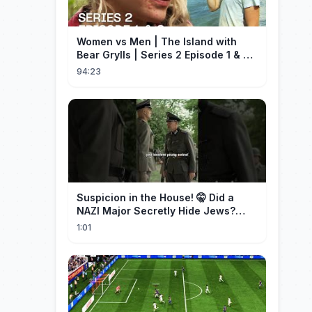
Women vs Men | The Island with
Bear Grylls | Series 2 Episode 1 & 2 |
Full Episode
94:23
Suspicion in the House! 🤫 Did a
NAZI Major Secretly Hide Jews?
#short #movie
1:01