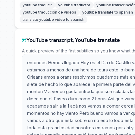
youtube traducir
youtube traductor
youtube transcripció
youtube traducción de videos
youtube translate to spanish
translate youtube video to spanish
YouTube transcript, YouTube translate
A quick preview of the first subtitles so you know what t
entonces Hemos llegado Hoy es el Día de Castillo va
estamos a menos de una hora de tours esto lo íbamo
Orleans amos a orans resolvimos quedarnos más en 
siete de hecho lo que aparece la primera parte del v
montón V a ver cu gusta entrada que son saladas las
dicen que el Paseo dura como 2 horas Así que vamos
acabamos salir a la 1 acá nos vamos a comer cerca
momentos no hay viento Pero bueno vamos a ver qu
vamos a otro que está sobre un río eso lo loco est
toda esta grandiosidad nosotros entramos por ahí y
ahí en la pantalla grande está todo está en francés 