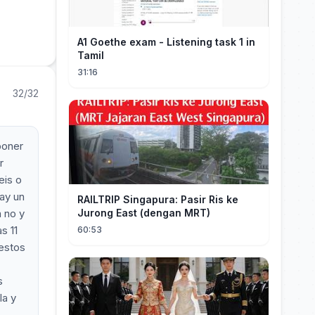
A1 Goethe exam - Listening task 1 in
Tamil
31:16
32/32
poner
r
eis o
Hay un
RAILTRIP Singapura: Pasir Ris ke
a no y
Jurong East (dengan MRT)
s 11
60:53
 estos
s
la y