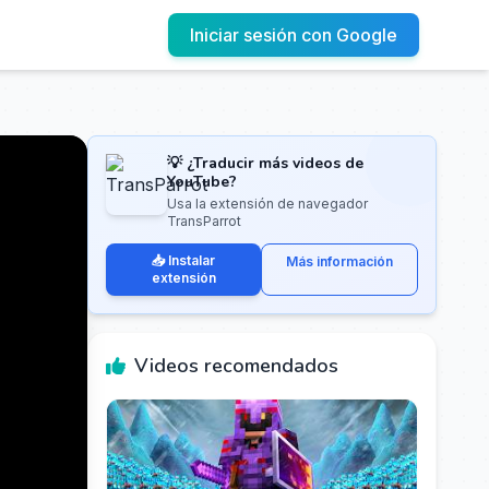
Iniciar sesión con Google
💡 ¿Traducir más videos de
YouTube?
Usa la extensión de navegador
TransParrot
📥 Instalar
Más información
extensión
Videos recomendados