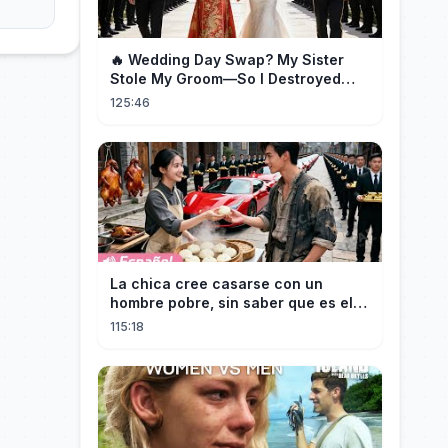
🔥 Wedding Day Swap? My Sister
Stole My Groom—So I Destroyed
Them All 👑#movie #drama
125:46
La chica cree casarse con un
hombre pobre, sin saber que es el
hombre más rico del mundo
115:18
disfrazado!