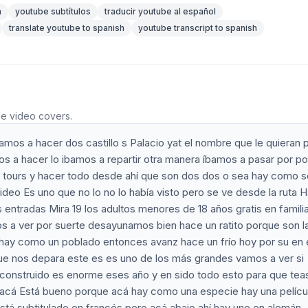
n
youtube subtítulos
traducir youtube al español
translate youtube to spanish
youtube transcript to spanish
he video covers.
mos a hacer dos castillo s Palacio yat el nombre que le quieran 
s a hacer lo ibamos a repartir otra manera íbamos a pasar por po
tours y hacer todo desde ahí que son dos dos o sea hay como s
ideo Es uno que no lo no lo había visto pero se ve desde la ruta 
 entradas Mira 19 los adultos menores de 18 años gratis en famili
 a ver por suerte desayunamos bien hace un ratito porque son la
 hay como un poblado entonces avanz hace un frío hoy por su en
e nos depara este es es uno de los más grandes vamos a ver si
á construido es enorme eses año y en sido todo esto para que tea
 acá Está bueno porque acá hay como una especie hay una pelícu
está subtitulado en francés pero acá abajo ahí hay uno en alemán