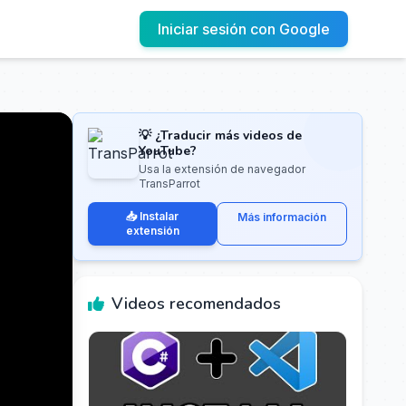
Iniciar sesión con Google
💡 ¿Traducir más videos de
YouTube?
Usa la extensión de navegador
TransParrot
📥 Instalar
Más información
extensión
Videos recomendados