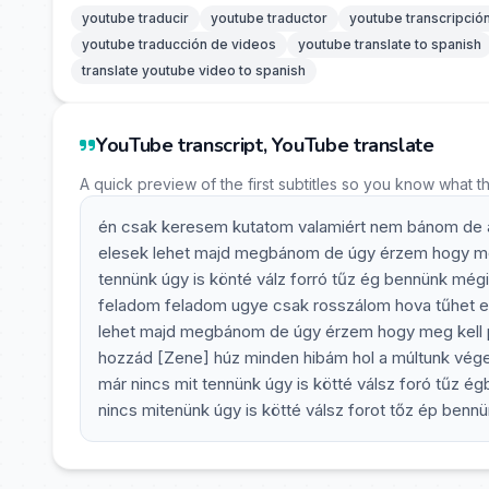
youtube traducir
youtube traductor
youtube transcripció
youtube traducción de videos
youtube translate to spanish
translate youtube video to spanish
YouTube transcript, YouTube translate
A quick preview of the first subtitles so you know what t
én csak keresem kutatom valamiért nem bánom de a
elesek lehet majd megbánom de úgy érzem hogy meg
tennünk úgy is könté válz forró tűz ég bennünk mégi
feladom feladom ugye csak rosszálom hova tűhet e
lehet majd megbánom de úgy érzem hogy meg kell p
hozzád [Zene] húz minden hibám hol a múltunk véget 
már nincs mit tennünk úgy is kötté válsz foró tűz é
nincs mitenünk úgy is kötté válsz forot tőz ép benn