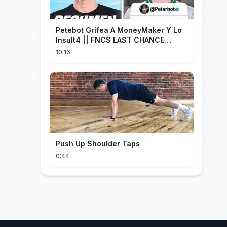
Petebot Grifea A MoneyMaker Y Lo
Insult4 || FNCS LAST CHANCE
Resumen
10:16
Push Up Shoulder Taps
0:44