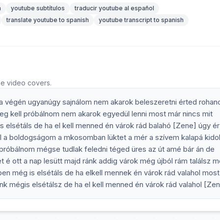
n
youtube subtítulos
traducir youtube al español
translate youtube to spanish
youtube transcript to spanish
he video covers.
 végén ugyanúgy sajnálom nem akarok beleszeretni érted rohan
 kell próbálnom nem akarok egyedül lenni most már nincs mit
s elsétáls de ha el kell menned én várok rád balahó [Zene] úgy 
l a boldogságom a mkosomban lüktet a mér a szívem kalapá kid
róbálnom mégse tudlak feledni téged üres az út amé bár án de
é ott a nap lesütt majd ránk addig várok még újból rám találsz m
gben még is elsétáls de ha elkell mennek én várok rád valahol mos
ünk mégis elsétálsz de ha el kell menned én várok rád valahol [Ze