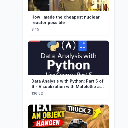
How I made the cheapest nuclear
reactor possible
8:45
Data Analysis with Python: Part 5 of
6 - Visualization with Matplotlib and
Seaborn (Live Course)
136:52