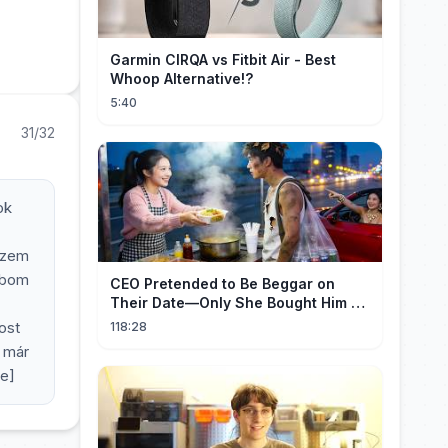
Garmin CIRQA vs Fitbit Air - Best
Whoop Alternative!?
5:40
31/32
ok
érzem
obom
CEO Pretended to Be Beggar on
Their Date—Only She Bought Him a
Meal, and He Fell in Love!
ost
118:28
t már
ne]