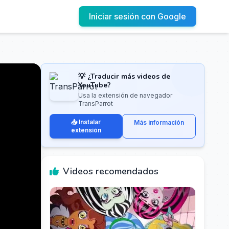
Iniciar sesión con Google
💡 ¿Traducir más videos de
YouTube?
Usa la extensión de navegador
TransParrot
📥 Instalar
Más información
extensión
Videos recomendados