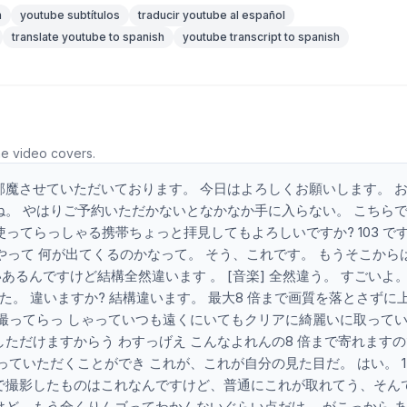
n
youtube subtítulos
traducir youtube al español
translate youtube to spanish
youtube transcript to spanish
he video covers.
邪魔させていただいております。 今日はよろしくお願いします。 
ね。 やはりご予約いただかないとなかなか手に入らない。 こちら
さん使ってらっしゃる携帯ちょっと拝見してもよろしいですか? 103 です。
うやって 何が出てくるのかなって。 そう、これです。 もうそこから
るんですけど結構全然違います 。 [音楽] 全然違う。 すごいよ。
た。 違いますか? 結構違います。 最大8 倍まで画質を落とさずに
う撮ってらっ しゃっていつも遠くにいてもクリアに綺麗いに取って
ただけますからう わすっげえ こんなよれんの8 倍まで寄れます
取っていただくことができ これが、これが自分の見た目だ。 はい。 1
で撮影したものはこれなんですけど、普通にこれが取れてう、そんで
けど、もう全くりんゴってわかんないぐらい点だけ。 がこっから 