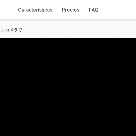
Características
Precios
FAQ
【木村さ〜〜ん！】木村拓哉ビックカメラで予約した「iPhone 17 Pro」に機種変更する