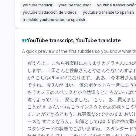
youtube traducir
youtube traductor
youtube transcripció
youtube traducción de videos
youtube translate to spanish
translate youtube video to spanish
YouTube transcript, YouTube translate
A quick preview of the first subtitles so you know what t
買えるよ。 こちら有楽町にありますカメラさんにお
します。 上田さんと佐藤さんとやさん今ないんすよ
か? こちらiPhone17になります。 ああ、 今木村
ですね。 今3人が はい。 僕のポケットを一斉にこ
もうカメラのスペックとか全然違うところがいっぱいあ
違うよっていう。 変えました。 もう。 あ、買えまし
ことが え さんいつもこうインスタとかあの様々こ
くことができるともうこれ実況なのでそのまま お試し
ースも すごくなうん。 知識としては0. 5 倍の魚で
スタンダードの状態でございますね。 スタンダード
れが取れるんです。 これりんゴの点を取ったんです