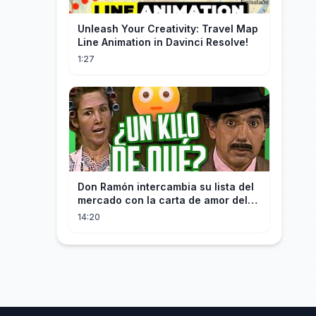
Unleash Your Creativity: Travel Map
Line Animation in Davinci Resolve!
1:27
Don Ramón intercambia su lista del
mercado con la carta de amor del
Profesor
14:20