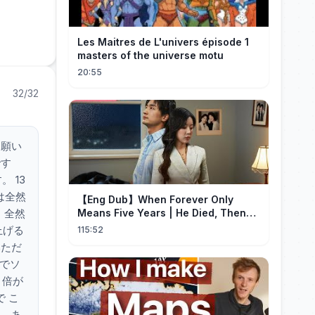
Les Maitres de L'univers épisode 1
masters of the universe motu
20:55
32/32
お願い
です
 13
は全然
【Eng Dub】When Forever Only
 全然
Means Five Years | He Died, Then
Returned for Payback | Cdrama
上げる
115:52
Collection
いただ
のでソ
 倍が
 こ
あ、あ