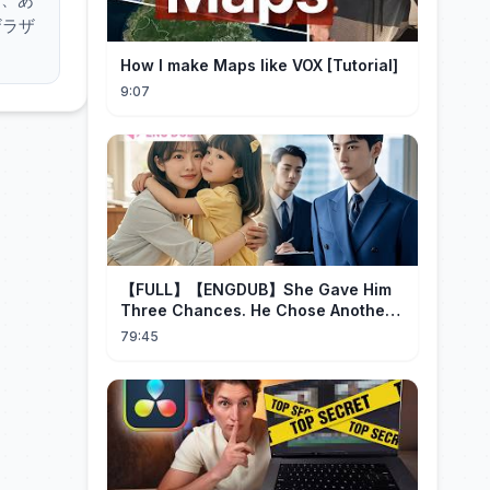
ザラザ
How I make Maps like VOX [Tutorial]
9:07
【FULL】【ENGDUB】She Gave Him
Three Chances. He Chose Another
Man's Daughter.#cdrama
79:45