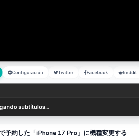
Configuración
Twitter
Facebook
Reddit
gando subtítulos...
した「iPhone 17 Pro」に機種変更する