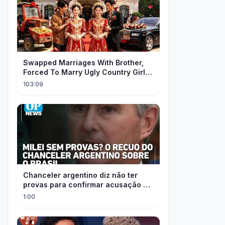
Swapped Marriages With Brother,
Forced To Marry Ugly Country Girl—
He's A Gorgeous Billionaire CEO!
103:09
Chanceler argentino diz não ter
provas para confirmar acusação de
Milei contra Brasil | OP News
1:00