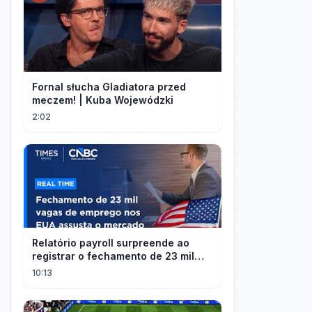
Fornal słucha Gladiatora przed
meczem! | Kuba Wojewódzki
2:02
Relatório payroll surpreende ao
registrar o fechamento de 23 mil
vagas nos EUA
10:13