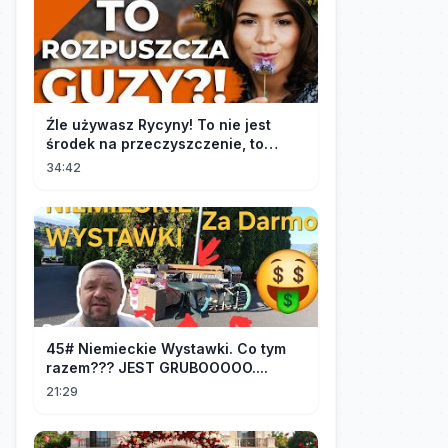
Źle używasz Rycyny! To nie jest
środek na przeczyszczenie, to
potężny "rozpuszczalnik".
34:42
45# Niemieckie Wystawki. Co tym
razem??? JEST GRUBOOOOO....
21:29