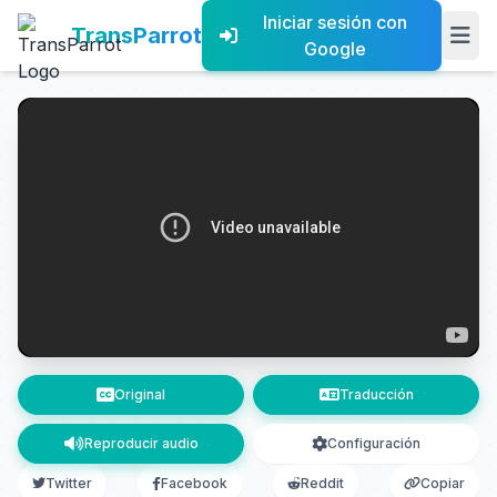
Iniciar sesión con
TransParrot
Google
Original
Traducción
Reproducir audio
Configuración
Twitter
Facebook
Reddit
Copiar