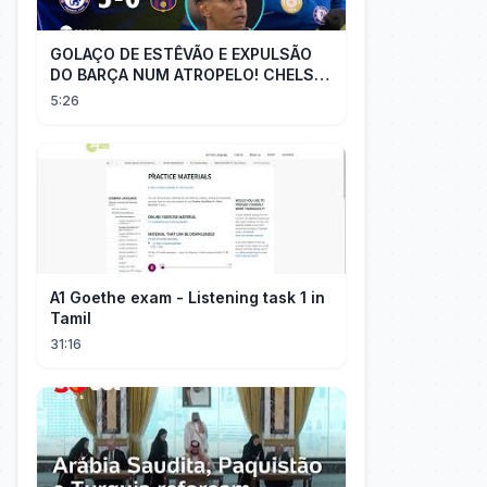
GOLAÇO DE ESTÊVÃO E EXPULSÃO
DO BARÇA NUM ATROPELO! CHELSEA
3X0 BARCELONA - MELHORES
5:26
MOMENTOS
A1 Goethe exam - Listening task 1 in
Tamil
31:16