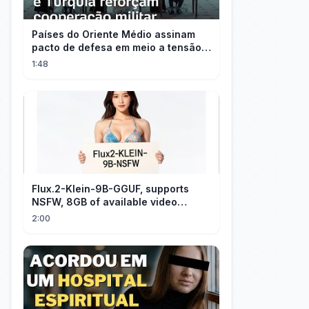
Países do Oriente Médio assinam
pacto de defesa em meio a tensão
com Irã
1:48
Flux.2-Klein-9B-GGUF, supports
NSFW, 8GB of available video
memory, partial redraw, text-to-
2:00
image...