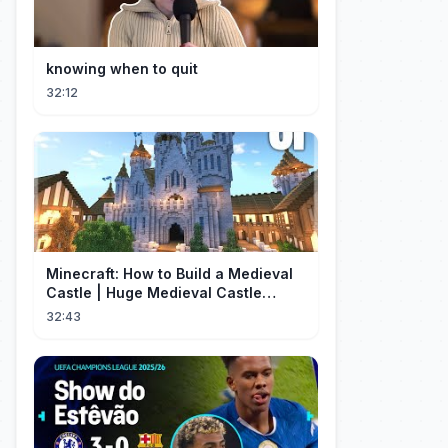
knowing when to quit
32:12
Minecraft: How to Build a Medieval
Castle | Huge Medieval Castle
Tutorial - Part 1
32:43