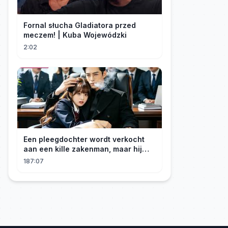
Fornal słucha Gladiatora przed
meczem! | Kuba Wojewódzki
2:02
Een pleegdochter wordt verkocht
aan een kille zakenman, maar hij
wordt verliefd op haar en neemt
187:07
haar mee naar huis om haar te
verwennen!