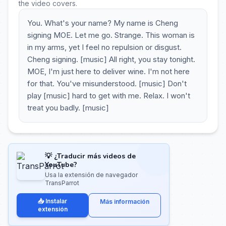
the video covers.
You. What's your name? My name is Cheng
signing MOE. Let me go. Strange. This woman is
in my arms, yet I feel no repulsion or disgust.
Cheng signing. [music] All right, you stay tonight.
MOE, I'm just here to deliver wine. I'm not here
for that. You've misunderstood. [music] Don't
play [music] hard to get with me. Relax. I won't
treat you badly. [music]
💡 ¿Traducir más videos de
YouTube?
Usa la extensión de navegador
TransParrot
📥 Instalar
Más información
extensión