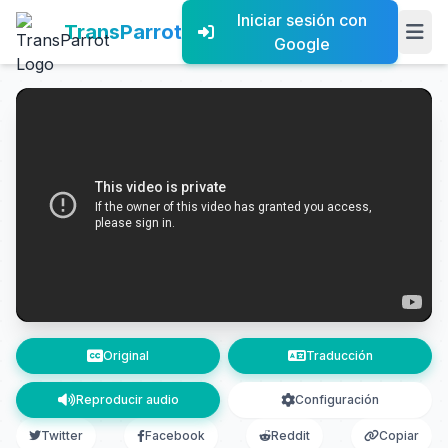
Iniciar sesión con
TransParrot
Google
Original
Traducción
Reproducir audio
Configuración
Twitter
Facebook
Reddit
Copiar