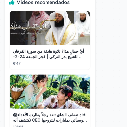
Videos recomendados
أيُّ جمالٍ هذا؟ تلاوة هادئة من سورة الفرقان
للشيخ بدر التركي | فجر الجمعة 24-2-
1448هـ
6:47
فتاة تقطف الشاي تنقذ رجلاً يطارده الأعداء😱
تكتشف أنه CEO وسيأتي بمليارات ليتزوجها!
❤️
131:05