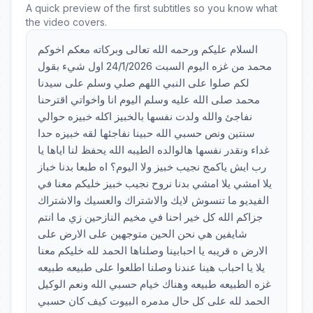
A quick preview of the first subtitles so you know what
the video covers.
السلام عليكم ورحمه الله تعالى وبركاته معكم اخوكم
محمد من غزه اليوم السبت 24/1/2026 اول شيء بقول
لكم صلوا على النبي اللهم صلي وسلم على سيدنا
محمد صلى الله عليه وسلم اليوم انا واخواتي اقترحنا
نفاجئ والله ولدت نفسها بالخبيز اكله خبيزه حوالي
سنتين ونص حسبي الله حبينا نفاجئها لقه خبيزه حدا
غداء ونقدر نفسها هالوالده الطيبه الله يحفظ لنا اياها يا
رب ايش ياكمج نجيب خبيز ولا اليوم؟ اه طبعا بدنا خباز
يلا امشي يلا امشي بدنا نروح نجيب خبيز خليكم معنا في
الفيديو ما تنسوش لايك والاشتراك والعسيك والاشتراك
جزاكم الله كل خير احنا في مخيم النازحين زي ما انتم
شايفين هي نحن الحين متوجهين على الارض على
الارض ه قريبه يا احبابينا وصلناها الحمد لله خليكم معنا
يلا يا احباب هينا عندنا وصلنا اطلعوا على طبيعه طبيعه
غزه الطبيعه طبيعه وهناك خيام حسبي الله ونعم الوكيل
الحمد لله على كل حال مدمره البيوت كيف كان حسبي