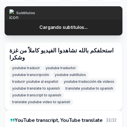
Subtítulos
Cargando subtítulos...
استحلفكم بالله تشاهدوا الفيديو كاملاً من غزة
وشكرا
youtube traducir
youtube traductor
youtube transcripción
youtube subtítulos
traducir youtube al español
youtube traducción de videos
youtube translate to spanish
translate youtube to spanish
youtube transcript to spanish
translate youtube video to spanish
YouTube transcript, YouTube translate
32/32