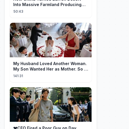
Into Massive Farmland Producing
Millions Tons of Food
50:43
My Husband Loved Another Woman.
My Son Wanted Her as Mother. So I
Left Them Both to Find Myself.
141:31
💔CEO Fired a Poor Guy on Day