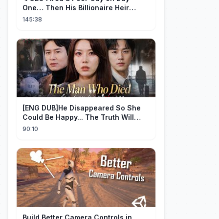
One… Then His Billionaire Heir
Identity Shocked Everyone!
145:38
[ENG DUB]He Disappeared So She
Could Be Happy... The Truth Will
Make You Cry #emotional #shorts
90:10
Build Better Camera Controls in