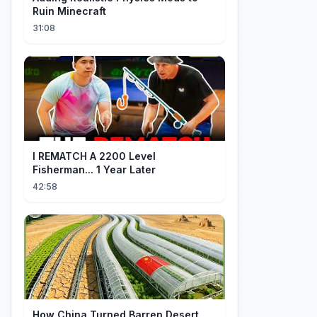
Ruin Minecraft
31:08
I REMATCH A 2200 Level
Fisherman... 1 Year Later
42:58
How China Turned Barren Desert