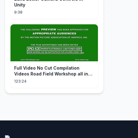
Unity
9:38
FuII Video No Cut Compilation
Videos Road Field Workshop all in
one Car Console Device &
123:24
Television