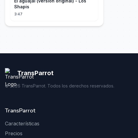
El aguajal (versión original) - Los
Shapis
3:47
TransParrot
©
2026
TransParrot. Todos los derechos reservados.
TransParrot
Características
Precios