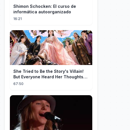
Shimon Schocken: El curso de
informática autoorganizado
16:21
She Tried to Be the Story's Villain!
But Everyone Heard Her Thoughts?
Now Everyone Adores Her~
67:50