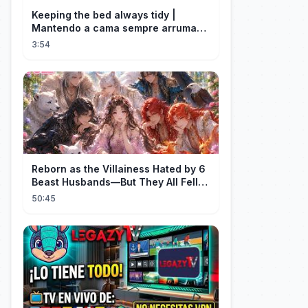
Keeping the bed always tidy |
Mantendo a cama sempre arrumada
🛌
3:54
Reborn as the Villainess Hated by 6
Beast Husbands—But They All Fell
for Her!
50:45