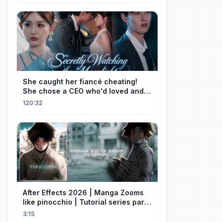
She caught her fiancé cheating!
She chose a CEO who'd loved and
cherished her for years. ❤️
120:32
After Effects 2026 | Manga Zooms
like pinocchio | Tutorial series part
4
3:15