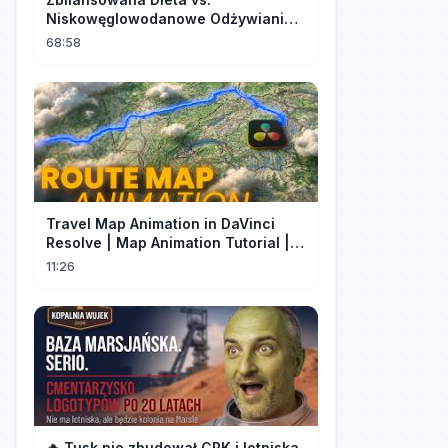
Niskowęglowodanowe Odżywianie:
Kto Ma Rację?
68:58
Travel Map Animation in DaVinci
Resolve | Map Animation Tutorial |
Edit Craft
11:26
🔥 Tusk nie zbudował CPK i lotniska,