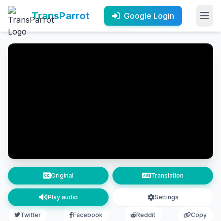
TransParrot
Google Login
Original
Translation
Play audio
Settings
Twitter
Facebook
Reddit
Copy