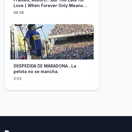
Love丨When Forever Only Means
Five Years (DUBBED)#drama
99:38
DESPEDIDA DE MARADONA...La
pelota no se mancha.
2:03