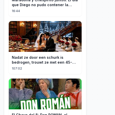
que Diego no pudo contener la
emoción al conocer a su ídolo
16:44
Nadat ze door een schurk is
bedrogen, trouwt ze met een 45-
jarige, gehandicapte CEO. Verslaafd
107:02
aan haar goedheid, verwent hij
haar.
El Chavo del 8: Don ROMAN, el