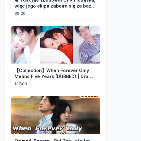
więc jego ekipa zabeira się za bazę
marsjańską na Śląsku 👀
39:20
【Collection】When Forever Only
Means Five Years (DUBBED) | Drama
Talk
137:08
Framed, Reborn…But Too Late for