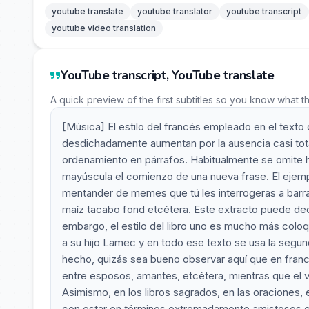
youtube translate
youtube translator
youtube transcript
youtube video translation
YouTube transcript, YouTube translate
A quick preview of the first subtitles so you know what t
[Música] El estilo del francés empleado en el texto
desdichadamente aumentan por la ausencia casi tota
ordenamiento en párrafos. Habitualmente se omite h
mayúscula el comienzo de una nueva frase. El ejemplo
mentander de memes que tú les interrogeras a barra 
maíz tacabo fond etcétera. Este extracto puede dec
embargo, el estilo del libro uno es mucho más coloqui
a su hijo Lamec y en todo ese texto se usa la segun
hecho, quizás sea bueno observar aquí que en francé
entre esposos, amantes, etcétera, mientras que el v
Asimismo, en los libros sagrados, en las oraciones, e
con estar en términos extremadamente amistosos con 