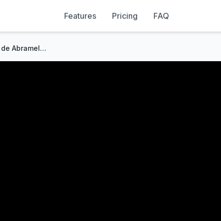
Features
Pricing
FAQ
El Libro de la Magia Sagrada de Abramelin Audiolibro completo en español