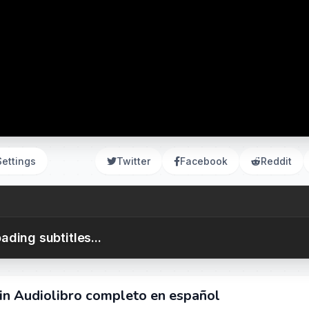
Settings
Twitter
Facebook
Reddit
ading subtitles...
in Audiolibro completo en español