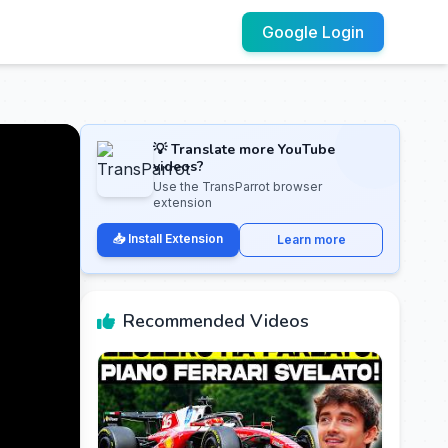
Google Login
💡 Translate more YouTube
videos?
Use the TransParrot browser
extension
📥 Install Extension
Learn more
Recommended Videos