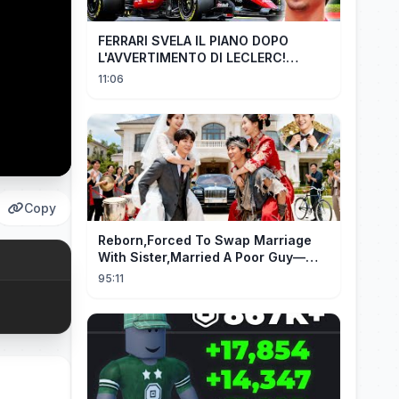
FERRARI SVELA IL PIANO DOPO
L'AVVERTIMENTO DI LECLERC!
AGGIORNAMENTI PAZZESCHI a
11:06
Zandvoort e Monza!
Copy
Reborn,Forced To Swap Marriage
With Sister,Married A Poor Guy—
He’S Actually A Rich Ceo!Shocked!
95:11