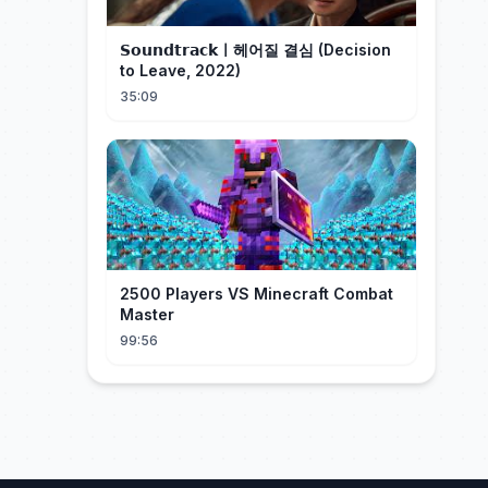
𝗦𝗼𝘂𝗻𝗱𝘁𝗿𝗮𝗰𝗸ㅣ헤어질 결심 (Decision
to Leave, 2022)
35:09
2500 Players VS Minecraft Combat
Master
99:56