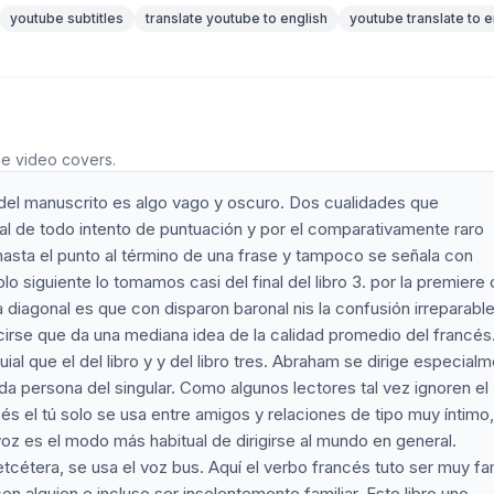
youtube subtitles
translate youtube to english
youtube translate to e
he video covers.
 del manuscrito es algo vago y oscuro. Dos cualidades que
l de todo intento de puntuación y por el comparativamente raro
asta el punto al término de una frase y tampoco se señala con
 siguiente lo tomamos casi del final del libro 3. por la premiere 
diagonal es que con disparon baronal nis la confusión irreparabl
irse que da una mediana idea de la calidad promedio del francés.
al que el del libro y y del libro tres. Abraham se dirige especial
da persona del singular. Como algunos lectores tal vez ignoren el
s el tú solo se usa entre amigos y relaciones de tipo muy íntimo,
oz es el modo más habitual de dirigirse al mundo en general.
tcétera, se usa el voz bus. Aquí el verbo francés tuto ser muy fam
alguien e incluso ser insolentemente familiar. Este libro uno