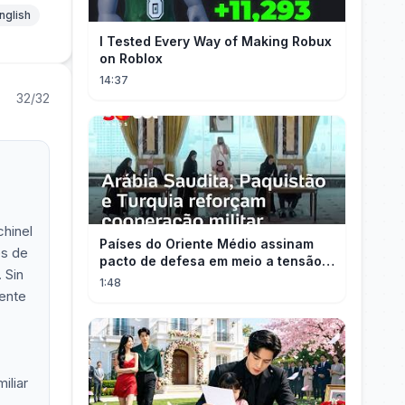
nglish
I Tested Every Way of Making Robux
on Roblox
14:37
32/32
chinel
Países do Oriente Médio assinam
es de
pacto de defesa em meio a tensão
 Sin
com Irã
1:48
mente
iliar