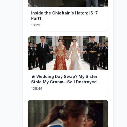
Inside the Chieftain's Hatch: IS-7
Part1
10:22
🔥 Wedding Day Swap? My Sister
Stole My Groom—So I Destroyed
Them All 👑#movie #drama
125:46