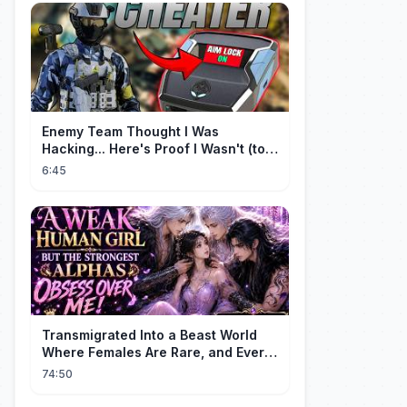
Enemy Team Thought I Was
Hacking... Here's Proof I Wasn't (top
2 percent controller player)
6:45
Transmigrated Into a Beast World
Where Females Are Rare, and Every
Alpha Wants Me! | Part 1 | Engdub
74:50