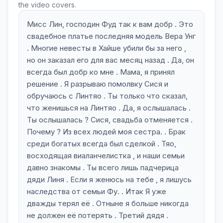
the video covers.
Мисс Лин, господин Фуд так к вам добр . Это
свадебное платье последняя модель Вера Унг
. Многие невесты в Хайше убили бы за него ,
но он заказал его для вас месяц назад . Да, он
всегда был добр ко мне . Мама, я принял
решение . Я разрываю помолвку Сися и
обручаюсь с Линтяо . Ты только что сказал,
что женишься на Линтяо . Да, я ослышалась .
Ты ослышалась ? Сися, свадьба отменяется .
Почему ? Из всех людей моя сестра. . Брак
среди богатых всегда был сделкой . Тяо,
восходящая виаланчелистка , и наши семьи
давно знакомы . Ты всего лишь падчерица
дяди Линя . Если я женюсь на тебе , я лишусь
наследства от семьи Фу. . Итак Я уже
дважды терял её . Отныне я больше никогда
не должен её потерять . Третий дядя .