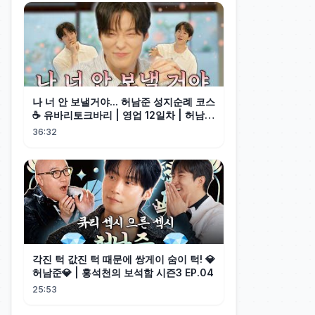
나 너 안 보낼거야... 허남준 성지순례 코스
☕️ 유바리토크바리 | 영업 12일차 | 허남준
(EN)
36:32
각진 턱 값진 턱 때문에 쌍게이 숨이 턱! 💎
허남준💎 | 홍석천의 보석함 시즌3 EP.04
25:53