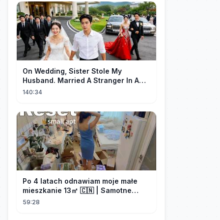
On Wedding, Sister Stole My
Husband. Married A Stranger In A
Flash—He's Billionaire CEO , Love
140:34
Came!
Po 4 latach odnawiam moje małe
mieszkanie 13㎡ 🇨🇳 | Samotne
życie w Chinach
59:28