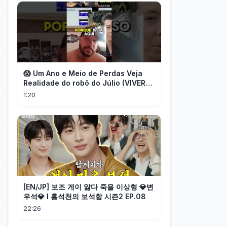
😱 Um Ano e Meio de Perdas Veja
Realidade do robô do Júlio (VIVER
DE FOREX) desmascarado por Flávio
1:20
[EN/JP] 보조 게이 앓다 죽을 이상형 💎변
우석💎 l 홍석천의 보석함 시즌2 EP.08
22:26