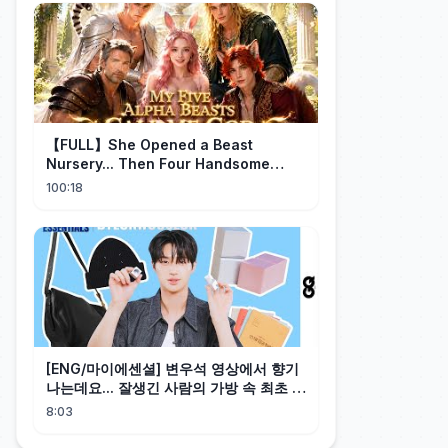
【FULL】She Opened a Beast
Nursery... Then Four Handsome
Beastmen Became Her Fated Mates!
100:18
[ENG/마이에센셜] 변우석 영상에서 향기
나는데요... 잘생긴 사람의 가방 속 최초 공
개 (TAMBURINS, 탬버린즈,
8:03
PERFUMEBALM, 퍼퓸 밤)