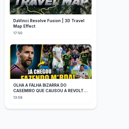
DaVinci Resolve Fusion | 3D Travel
Map Effect
17:50
OLHA A FALHA BIZARRA DO
CASEMIRO QUE CAUSOU A REVOLTA
DOS TORCEDORES DO SEU NOVO
13:59
TIME NA MLS