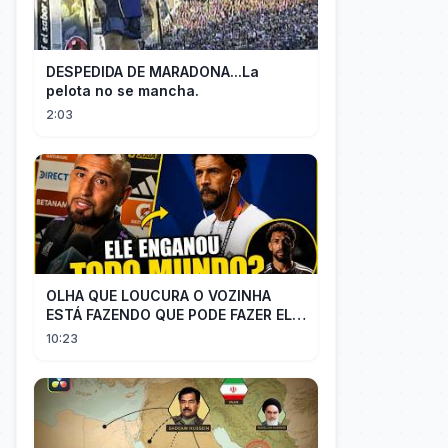
DESPEDIDA DE MARADONA...La
pelota no se mancha.
2:03
OLHA QUE LOUCURA O VOZINHA
ESTÁ FAZENDO QUE PODE FAZER ELE
PERDER MUITA MORAL COM QUEM
10:23
CONFIOU NELE