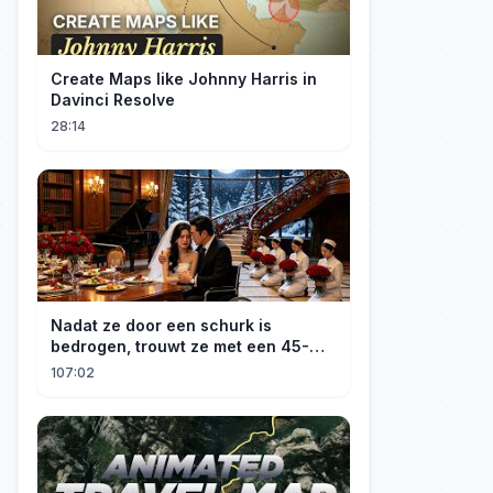
Create Maps like Johnny Harris in
Davinci Resolve
28:14
Nadat ze door een schurk is
bedrogen, trouwt ze met een 45-
jarige, gehandicapte CEO. Verslaafd
107:02
aan haar goedheid, verwent hij
haar.