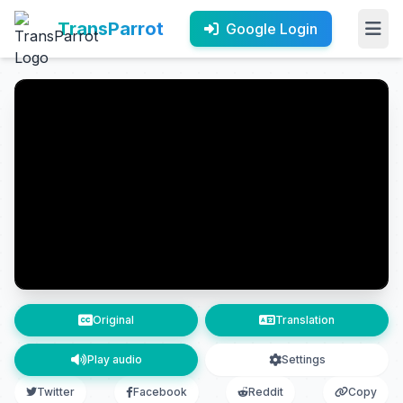
TransParrot
Google Login
Original
Translation
Play audio
Settings
Twitter
Facebook
Reddit
Copy