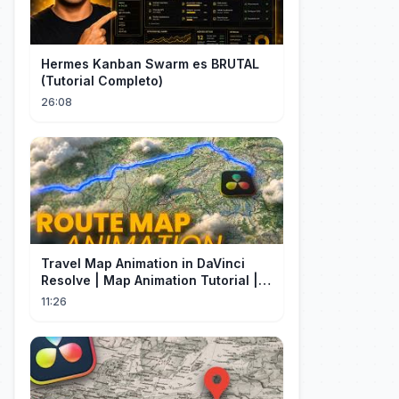
Hermes Kanban Swarm es BRUTAL
(Tutorial Completo)
26:08
Travel Map Animation in DaVinci
Resolve | Map Animation Tutorial |
Edit Craft
11:26