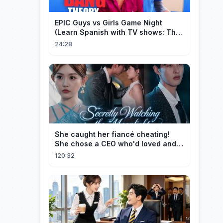
EPIC Guys vs Girls Game Night
(Learn Spanish with TV shows: The
Big Bang Theory)
24:28
She caught her fiancé cheating!
She chose a CEO who'd loved and
cherished her for years. ❤️
120:32