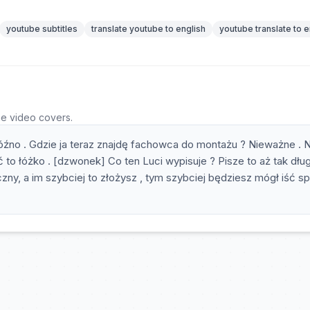
youtube subtitles
translate youtube to english
youtube translate to e
he video covers.
późno . Gdzie ja teraz znajdę fachowca do montażu ? Nieważne . 
ć to łóżko . [dzwonek] Co ten Luci wypisuje ? Pisze to aż tak dłu
ny, a im szybciej to złożysz , tym szybciej będziesz mógł iść sp