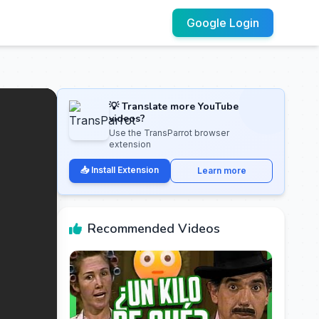
Google Login
💡 Translate more YouTube
videos?
Use the TransParrot browser
extension
📥 Install Extension
Learn more
Recommended Videos