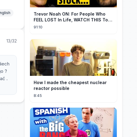
nglish
Trevor Noah ON: For People Who
FEEL LOST In Life, WATCH THIS To
Find Yourself | Jay Shetty
91:10
13/32
Niech
go ?
ać .
How I made the cheapest nuclear
reactor possible
8:45