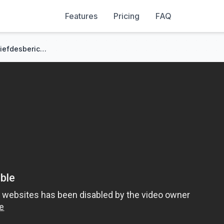
Features
Pricing
FAQ
Ze stuurde per ongeluk een liefdesberichtje naar haar ex, en een uur later stond de machtige CEO voor de deur!