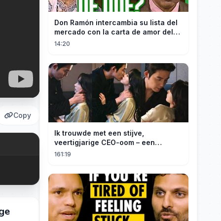
Don Ramón intercambia su lista del
mercado con la carta de amor del
Profesor
14:20
Copy
Ik trouwde met een stijve,
veertigjarige CEO-oom – een
verborgen monster van acht jaar! Hij
161:19
kuste me hartstochtelijk.
ige