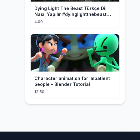
Dying Light The Beast Türkçe Dil
Nasıl Yapılır #dyinglightthebeast
#gaming
4:00
Character animation for impatient
people - Blender Tutorial
12:50