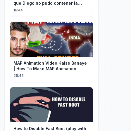
que Diego no pudo contener la
emoción al conocer a su ídolo
16:44
MAP Animation Video Kaise Banaye
| How To Make MAP Animation
25:45
How to Disable Fast Boot (play with