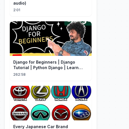
audio)
2:01
Django for Beginners | Django
Tutorial | Python Django | Learn
Django Framework
262:58
Every Japanese Car Brand