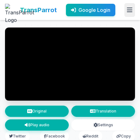
TransParrot
Google Login
Original
Translation
Play audio
Settings
Twitter
Facebook
Reddit
Copy