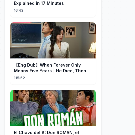
Explained in 17 Minutes
16:43
【Eng Dub】When Forever Only
Means Five Years | He Died, Then
Returned for Payback | Cdrama
115:52
Collection
El Chavo del 8: Don ROMAN, el