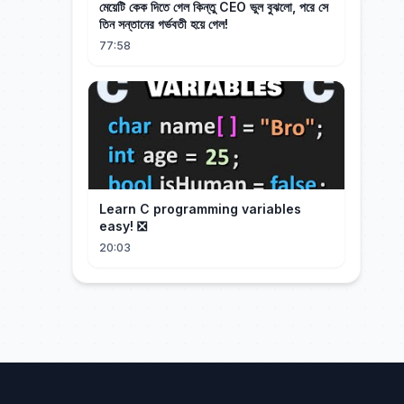
মেয়েটি কেক দিতে গেল কিন্তু CEO ভুল বুঝলো, পরে সে
তিন সন্তানের গর্ভবতী হয়ে গেল!
77:58
Learn C programming variables
easy! ❎
20:03