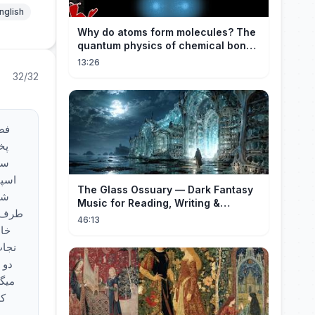
nglish
Why do atoms form molecules? The
quantum physics of chemical bonds
explained
13:26
32/32
فص
پخ
سر
اسپا
The Glass Ossuary — Dark Fantasy
شر
Music for Reading, Writing &
طرف د
Ancient Archives
46:13
خاط
نجات
دو 
میگه
که
می