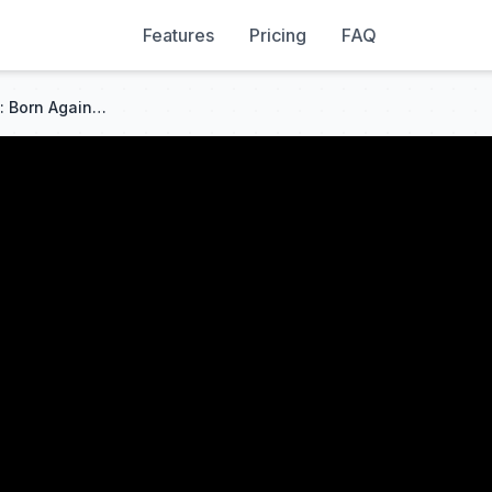
Features
Pricing
FAQ
بررسی فصل 2 سریال Daredevil: Born Again / آخرش چی شد؟ / دردویل تولد دوباره