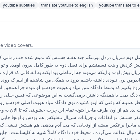
youtube subtitles
translate youtube to english
youtube translate to e
he video covers.
ل دوم سریال دردل بورننگم چند هفته هستش که تموم شده خب زمانی که 
ش کردش و هت قسمتشم برای فصل دوم به طور کامل بیرون اومده و تو این 
یال پیش اومد و اینکه می‌تونه چه ارتباطی پیدا بکنه به اتفاقاتی که قرا
یدرمن برن نیودی داشته باشیم درود به همگی من شاهینم از اینم که روی ای
وع بکنیم که وسط دادگاه متن میاد و هویت خودشو لو میده چرا همچین اتفا
یگه یمت با همدیگه داشتن برمی‌گشت به این موضوعی که فیس خیلی راحت
ر همینه که وقتی که اونو کشیده توی دادگاه میاد هویت اصلی خودشو رو م
 بده هم از اون طرف ماجرا بتونه تمام این چرخه خشونتی که تا الان به وجو
نفر هستش تو اتفاقات و جریانات سریال نتفلیکس هم بودش و اونجا جایی 
 ماجرا برعکس میشه از اونجایی که مت آدم مذهبی هم هستش نقشی که اون
 دنبال عدالت می‌گرده . محیط خود دادگاه کاملاً شبیه به کلیساست . جایی
ده ادا احترامی به فاگی هم هستش بهخاطر اینکه اون همیشه بهش می‌گفت بیا