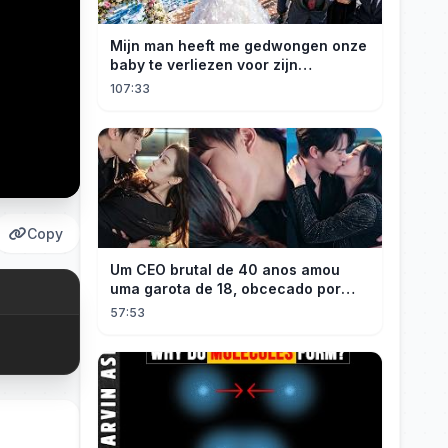
Mijn man heeft me gedwongen onze
baby te verliezen voor zijn
maîtresse! Ik heb mijn ring in zee
107:33
gegooid 💍, nu smeekt hij me terug!
Copy
Um CEO brutal de 40 anos amou
uma garota de 18, obcecado por
sua "inocência"! Ela teve seu
57:53
herdeiro!