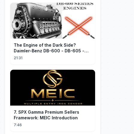
The Engine of the Dark Side?
Daimler-Benz DB-600 - DB-605 -
Part 1
21:31
7. SPX Gamma Premium Sellers
Framework: MEIC Introduction
7:46