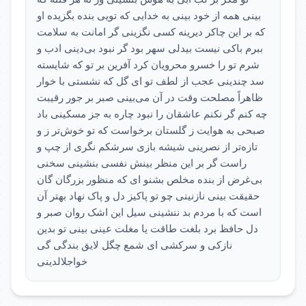
بینی همه از خود بینی به خدایی که تویی بنده بگزیده او
که بر این چاکر دیرینه کسی نگزینی گر امانت به سلامت
ببرم باکی نیست بیدلی سهر بود گر نبود بی‌دینی ادب و
شرم تو را خسرو محرویان کرد آفرین بر تو که شایسته
سد چندینی عجب از لطف تو ای گل که نشستی با خوار
ظاهراً مصلحت وقت در آن می‌بینی صبر بر جور رقیبت
چه کنم گر نکنم عاشقان را نبود چاره به جز مسکینی باد
صبحی به هوایت ز گلستان برخواست که تو خوش‌تر ز و
تازه‌تر از نصرینی شیشه بازی سرشکم نگری از چپ و
راست گر بر این منظر بینش نفسی بنشینی سخنی
بی‌غرض از بنده مخلص بشنو ای که منظور بزرگان گان
حقیقت بینی نازنینی چو تو پاکیز دل و پاک نهاد بهتر آن
است که با مردم بد ننشینی سیل این اشک روان صبر و
دل حافظ برد بلغت طاقت یا مغلت عینی بینی تو بدین
نازکی و سرکشی ای شمع چگل لایق بندگی گی
خواجلالدینی