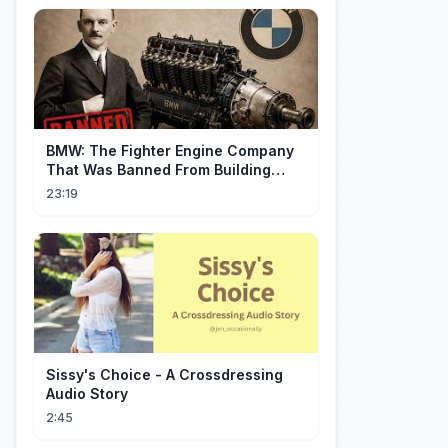
BMW: The Fighter Engine Company
That Was Banned From Building
Engines — So It Built Cars
23:19
Sissy's Choice - A Crossdressing
Audio Story
2:45