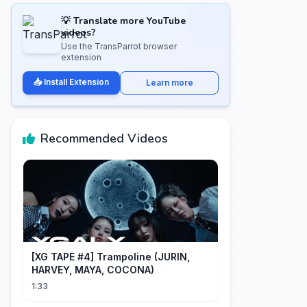
💡 Translate more YouTube
videos?
Use the TransParrot browser
extension
📥 Install Extension
Learn more
Recommended Videos
[XG TAPE #4] Trampoline (JURIN,
HARVEY, MAYA, COCONA)
1:33