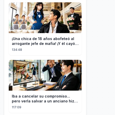
¡Una chica de 18 años abofeteó al
arrogante jefe de mafia! ¡Y él cayó
rendido, obsesionado con ella!
134:48
Iba a cancelar su compromiso...
pero verla salvar a un anciano hizo
que el CEO se enamorara
117:09