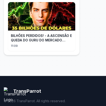
BILHÕES PERDIDOS! - A ASCENSÃO E
QUEDA DO GURU DO MERCADO
FINANCEIRO LEOPOLD
11:09
ASCHENBRENNER
TransParrot
©
2026
TransParrot. All rights reserved.