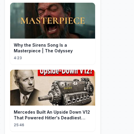
Why the Sirens Song Is a
Masterpiece | The Odyssey
4:23
Mercedes Built An Upside Down V12
That Powered Hitler's Deadliest
Fighter
25:46