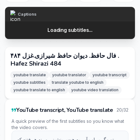
Captions
Loading subtitles...
فال حافظ. دیوان حافظ شیرازی.غزل ۴۸۴ .
Hafez Shirazi 484
youtube translate
youtube translator
youtube transcript
youtube subtitles
translate youtube to english
youtube translate to english
youtube video translation
YouTube transcript, YouTube translate
20/32
A quick preview of the first subtitles so you know what
the video covers.
تو مگر بر لب آبی به هوس بنشینی ور نه هر فتنه که