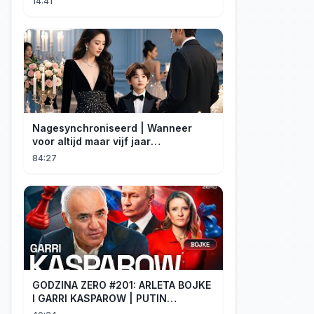
14:41
Nagesynchroniseerd | Wanneer
voor altijd maar vijf jaar
betekent#dramabox
84:27
GODZINA ZERO #201: ARLETA BOJKE
I GARRI KASPAROW | PUTIN
PROWADZI CZWARTĄ WOJNĘ