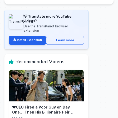
💡 Translate more YouTube
videos?
Use the TransParrot browser
extension
📥 Install Extension
Learn more
Recommended Videos
💔CEO Fired a Poor Guy on Day
One… Then His Billionaire Heir
Identity Shocked Everyone!