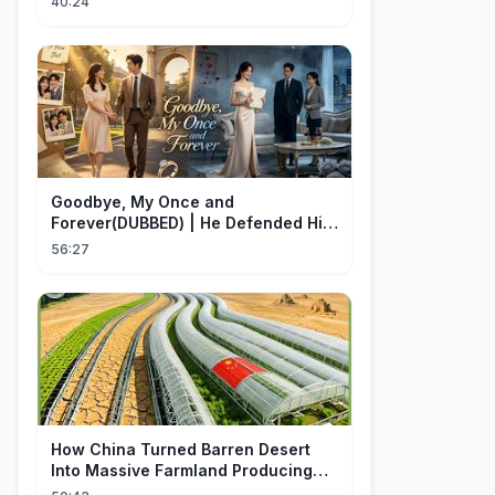
40:24
ŚWIATOWĄ
Goodbye, My Once and
Forever(DUBBED) | He Defended His
Assistant After She Gave Her Son
56:27
Wine
How China Turned Barren Desert
Into Massive Farmland Producing
Millions Tons of Food