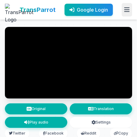
TransParrot
Google Login
Original
Translation
Play audio
Settings
Twitter
Facebook
Reddit
Copy