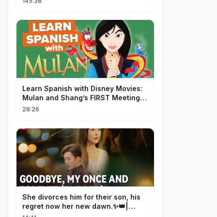
145:38
Learn Spanish with Disney Movies:
Mulan and Shang’s FIRST Meeting
(Mushu SCREWS UP!)
28:26
She divorces him for their son, his
regret now her new dawn.✨👑|
DramaBox