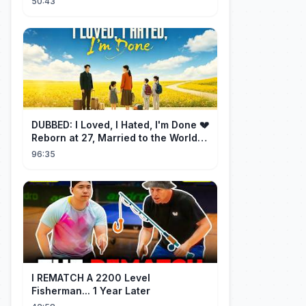
50:43
DUBBED: I Loved, I Hated, I'm Done 💔
Reborn at 27, Married to the World's
Richest Man【霁月别去再无归】
96:35
I REMATCH A 2200 Level
Fisherman... 1 Year Later