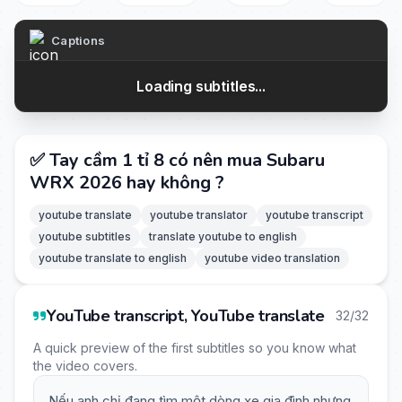
Captions
Loading subtitles...
✅ Tay cầm 1 tỉ 8 có nên mua Subaru
WRX 2026 hay không ?
youtube translate
youtube translator
youtube transcript
youtube subtitles
translate youtube to english
youtube translate to english
youtube video translation
YouTube transcript, YouTube translate
32/32
A quick preview of the first subtitles so you know what
the video covers.
Nếu anh chị đang tìm một dòng xe gia đình nhưng