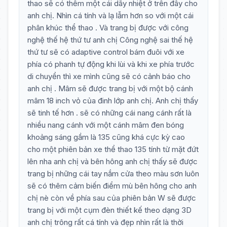
thao sẽ có thêm một cái dãy nhiệt ở trên đây cho
anh chị. Nhìn cá tính và lạ lẫm hơn so với một cái
phân khúc thể thao . Và trang bị được với công
nghệ thế hệ thứ tư anh chị Công nghệ sai thế hệ
thứ tư sẽ có adaptive control bám đuôi với xe
phía có phanh tự động khi lùi và khi xe phía trước
di chuyển thì xe mình cũng sẽ có cảnh báo cho
anh chị . Mâm sẽ được trang bị với một bộ cánh
mâm 18 inch vỏ của đinh lớp anh chị. Anh chị thấy
sẽ tinh tế hơn . sẽ có những cái nang cánh rất là
nhiều nang cánh với một cánh mâm đen bóng
khoảng sáng gầm là 135 cũng khá cực kỳ cao
cho một phiên bản xe thể thao 135 tính từ mặt đứt
lên nha anh chị và bên hông anh chị thấy sẽ được
trang bị những cái tay nắm cửa theo màu sơn luôn
sẽ có thêm cảm biến điểm mù bên hông cho anh
chị nè còn về phía sau của phiên bản W sẽ được
trang bị với một cụm đèn thiết kế theo dạng 3D
anh chị trông rất cá tính và đẹp nhìn rất là thời