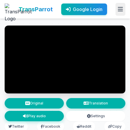
TransParrot
Google Login
Original
Translation
Play audio
Settings
Twitter
Facebook
Reddit
Copy