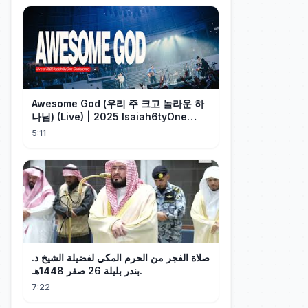
Awesome God (우리 주 크고 놀라운 하
나님) (Live) | 2025 Isaiah6tyOne
Conference | 예수전도단 화요모임
5:11
صلاة الفجر من الحرم المكي لفضيلة الشيخ د.
بندر بليلة 26 صفر 1448هـ.
7:22