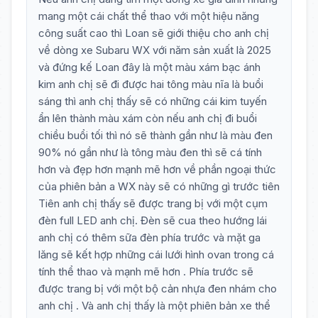
mang một cái chất thể thao với một hiệu năng
công suất cao thì Loan sẽ giới thiệu cho anh chị
về dòng xe Subaru WX với năm sản xuất là 2025
và đứng kế Loan đây là một màu xám bạc ánh
kim anh chị sẽ đi được hai tông màu nĩa là buổi
sáng thì anh chị thấy sẽ có những cái kim tuyến
ẩn lên thành màu xám còn nếu anh chị đi buổi
chiều buổi tối thì nó sẽ thành gần như là màu đen
90% nó gần như là tông màu đen thì sẽ cá tính
hơn và đẹp hơn mạnh mẽ hơn về phần ngoại thức
của phiên bản a WX này sẽ có những gì trước tiên
Tiên anh chị thấy sẽ được trang bị với một cụm
đèn full LED anh chị. Đèn sẽ cua theo hướng lái
anh chị có thêm sữa đèn phía trước và mặt ga
lăng sẽ kết hợp những cái lưới hình ovan trong cá
tính thể thao và mạnh mẽ hơn . Phía trước sẽ
được trang bị với một bộ cản nhựa đen nhám cho
anh chị . Và anh chị thấy là một phiên bản xe thể