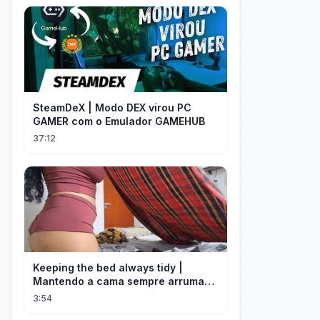
SteamDeX | Modo DEX virou PC
GAMER com o Emulador GAMEHUB
37:12
Keeping the bed always tidy |
Mantendo a cama sempre arrumada
🛌
3:54