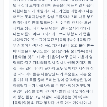
됐나 집에 도착해 건반에 손을올리지는 이걸 바랬어
나한테는 이게 게임이자 지도가없는 여행이야 나는
어르는 못되지상상은 항상 도를지나 초레 나를 부끄
러워하네 미안해 말도듣는 건 수수리 안 나는 모난
상처로 생긴 내 어두운 면들이 만나 모서리가돼서
나는 어른이 아냐 그러기에모르나 부함 내가 랩을
사랑했던이유는 그거 똑같은[음악][박수][음악]것
무슨 흑이 나비가수 목소리가나왔네 요고 불러 친구
야 자들은 아무것도몰라 불 [음악]황 불 [박수]둘다
[음악]불 렛츠고 [박수] [음악] 너무 급해 마음에 열
릴 때까지 기다려줄래 잠시 잠시 나한테 기대지 말
길 나는 엘리베이터 못가지 모두 멀어지기시작해 점
점 나의 아이돌은 다른당신 다가 목숨을고 나는 숨
을 기위해 목를 끊어 우리는 같이 쓸고세상은 같이
아름답지 누가 나를사랑할 수 있다 했어 거짓말마
수없어 당신를 벗어나자마자 발병 심이 없어진자리
에 생긴 환상 그냥 색깔이 다른것뿐는 [박수]부터
[음악]힙합 와 진짜 형같다 난 줄 아는 거아니야 사