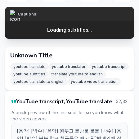
Captions
Loading subtitles...
Unknown Title
youtube translate
youtube translator
youtube transcript
youtube subtitles
translate youtube to english
youtube translate to english
youtube video translation
YouTube transcript, YouTube translate
32/32
A quick preview of the first subtitles so you know what
the video covers.
[음악] [박수] [음악] 원투고 불밤불 불불 [박수] [음
악] [박수] 불불 학교 친구들은 빼고 PC방에간에 잘