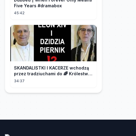
Five Years #dramabox
45:42
SKANDALISTKI I KACERZE wchodzą
przez tradziuchami do 🌈 Królestwa
Synodalnego❗❗❗
34:37