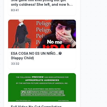
only coldness! She left, and now he
is dying of regret!
83:41
ESA COSA NO ES UN NIÑO…💀
(Happy Child)
33:32
FuII Video No Cut Compilation