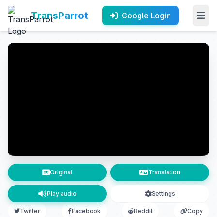
TransParrot
Google Login
Original
Translation
Play audio
Settings
Twitter
Facebook
Reddit
Copy