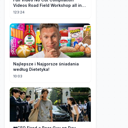
Videos Road Field Workshop all in
one Car Console Device &
123:24
Television
Najlepsze i Najgorsze śniadania
według Dietetyka!
10:03
💔CEO Fired a Poor Guy on Day