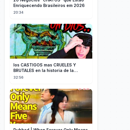
Enriquecendo Brasileiros em 2026
20:34
los CASTIGOS mas CRUELES Y
BRUTALES en la historia de la
HUMANIDAD...
32:56
Dubbed | When Forever Only Means