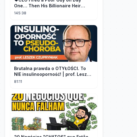
One… Then His Billionaire Heir
Identity Shocked Everyone!
145:38
Brutalna prawda o OTYŁOŚCI. To
NIE insulinooporność! | prof. Leszek
Czupryniak
81:11
20 Negócios "CHATOS" que Estão