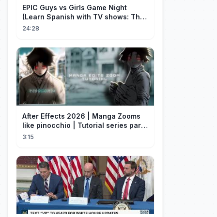
EPIC Guys vs Girls Game Night
(Learn Spanish with TV shows: The
Big Bang Theory)
24:28
After Effects 2026 | Manga Zooms
like pinocchio | Tutorial series part
4
3:15