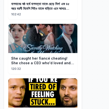
বাগদানের ষষ্ঠ বর্ষে বাগদত্তা তাকে ছেড়ে দিল! এক ৪৫
বছর বয়সী বিদেশি সিইও তাকে বাড়িতে এনে আদরে
রেখেছেন
102:42
She caught her fiancé cheating!
She chose a CEO who'd loved and
cherished her for years. ❤️
120:32