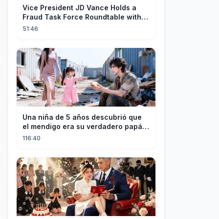
Vice President JD Vance Holds a
Fraud Task Force Roundtable with
Members of Congress
51:46
Una niña de 5 años descubrió que
el mendigo era su verdadero papá y
salvó a su familia
116:40