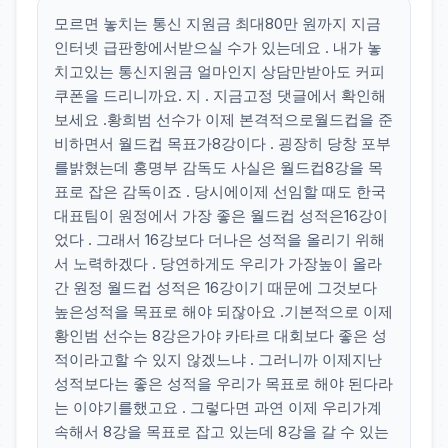
모르면 놓치는 통신 지원금 최대80만 원까지 지금
인터넷 급판항에서받으실 수가 있는데요 . 내가 놓
치고있는 통신지원금 얼마인지 상담만받아도 커피
쿠폰을 드리니까요. 지 . 지금고정 댓글에서 확인해
보세요 .황희범 선수가 이제 본격적으로월드컵을 준
비하면서 월드컵 목표가8강이다 . 굉장히 당창 포부
를밝혔는데 홍명부 감독도 사실은 월드컵8강을 목
표로 잡은 감독이죠 . 당시에이제 선임할 때도 한국
대표팀이 원정에서 가장 좋은 월드컵 성적은16강이
었다 . 그래서 16강보다 더나은 성적을 올리기 위해
서 노력하겠다 . 당연하게도 우리가 가장높이 올라
간 원정 월드컵 성적은 16강이기 때문에 그것보다
높은성적을 목표로 해야 되잖아요 .기본적으로 이제
황인범 선수는 8강은가야 카타르 대회보다 좋은 성
적이라고할 수 있지 않겠느냐 . 그러니까 이제지난
성적보다는 좋은 성적을 우리가 목표로 해야 된다라
는 이야기를했고요 . 그렇다면 과연 이제 우리가계
속해서 8강을 목표로 잡고 있는데 8강을 갈 수 있는