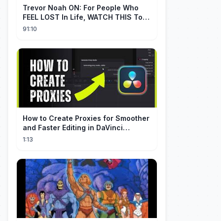
Trevor Noah ON: For People Who
FEEL LOST In Life, WATCH THIS To
Find Yourself | Jay Shetty
91:10
How to Create Proxies for Smoother
and Faster Editing in DaVinci
Resolve
1:13