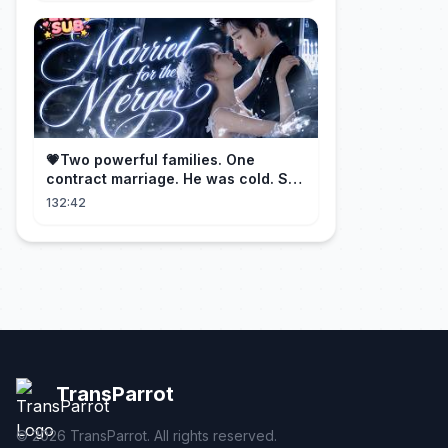
💗Two powerful families. One
contract marriage. He was cold. She
was fierce💔 [Married for the
132:42
Merger]
TransParrot
©
2026
TransParrot. All rights reserved.