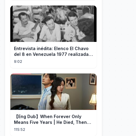
Entrevista inédita: Elenco El Chavo
del 8 en Venezuela 1977 realizada
por "60 Minutos" de TVN Chile
9:02
【Eng Dub】When Forever Only
Means Five Years | He Died, Then
Returned for Payback | Cdrama
115:52
Collection