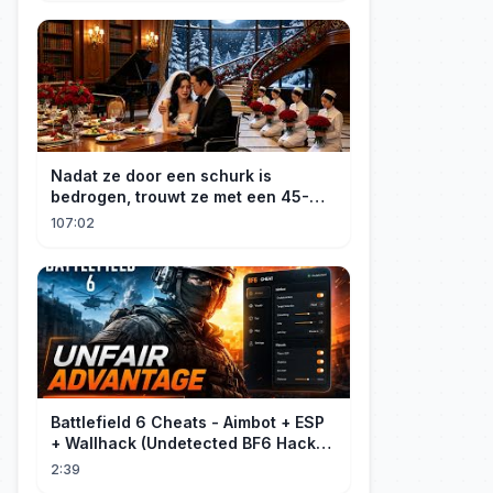
Nadat ze door een schurk is
bedrogen, trouwt ze met een 45-
jarige, gehandicapte CEO. Verslaafd
107:02
aan haar goedheid, verwent hij
haar.
Battlefield 6 Cheats - Aimbot + ESP
+ Wallhack (Undetected BF6 Hack
2026)
2:39