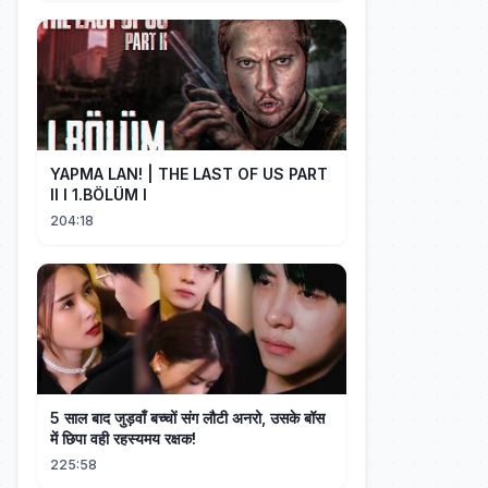
YAPMA LAN! | THE LAST OF US PART
II I 1.BÖLÜM I
204:18
5 साल बाद जुड़वाँ बच्चों संग लौटी अनरो, उसके बॉस
में छिपा वही रहस्यमय रक्षक!
225:58