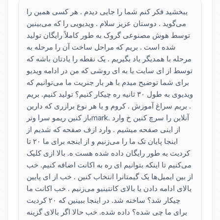
ببخشید فکر کنم شما را جایی دیدم . هر کسی همین را
می‌گوید . دوستان عزیز سلام . ویدیویی را که می‌بینین
توسط هوش مصنوعی گروک به طور کاملاً رایگان تولید
شده است . بریم که مراحل ساخت آن را مرحله به
مرحله با همدیگر یاد بگیریم . یک نقطه را یادتان باشه که
توسط از ای سایت یا به ای روشی که من در ادامه ویدیو
برای شما توضیح میدم با هر بار جنریت ما می‌توانیم که
ویدیوی به طول ۳۰ ثانیه ره چیکار کنیم؟ تولید کنیم. بریم
. بریم سراغ آموزش . کروم و یا هر نوع برازری که دارین
باز کنین ریمو سرا وترmark. آنلاین را سرچ کنین خ وارد
از اینی صفحه میشیم . وارد ازف صفحه که شدیم از
اینجا پایان تک ما را می‌زنیم و از اینجه برای ما ۲۰ تا
کردیت به طور رایگان داده شده هست ه. بالا ازی کلیک
می‌کنیم تا اینکه بتوانیم ای ره به اکانت اضافه کنیم. خب
از بین ایمیل‌ها یک گیمتانرا انتخاب کنین . خب از ای پایین
بالای ادامه دادن یا بالای کانتینیو می‌زنیم . خب اکانت ما
چیکار شد؟ ساخته شد. در اینجا ببینین که ۲۰ کردیت
برای ما چی شده؟ داده شده. خب حالا اگر بالای گزینه