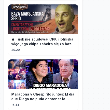
🔥 Tusk nie zbudował CPK i lotniska,
więc jego ekipa zabeira się za bazę
marsjańską na Śląsku 👀
39:20
Maradona y Chespirito juntos: El día
que Diego no pudo contener la
emoción al conocer a su ídolo
16:44