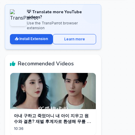
💡 Translate more YouTube
videos?
Use the TransParrot browser
extension
📥 Install Extension
Learn more
Recommended Videos
아내 구하고 죽었더니 내 아이 지우고 원
수와 결혼? 재벌 후계자로 환생해 무릎 꿇
은 그녀에게 뱉은 한마디. "더러운 손 치
10:36
워, 아줌마."