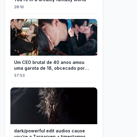
28:10
Um CEO brutal de 40 anos amou
uma garota de 18, obcecado por
sua "inocência"! Ela teve seu
57:53
herdeiro!
dark/powerful edit audios cause
you’re a Targaryen + timestamps