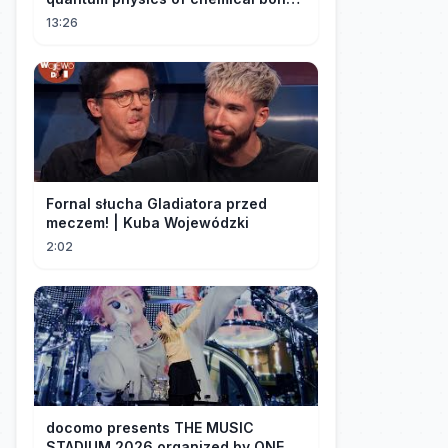
explained
13:26
Fornal słucha Gladiatora przed
meczem! | Kuba Wojewódzki
2:02
docomo presents THE MUSIC
STADIUM 2026 organized by ONE