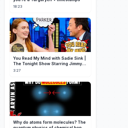
18:23
You Read My Mind with Sadie Sink |
The Tonight Show Starring Jimmy
Fallon
3:27
Why do atoms form molecules? The
quantum physics of chemical bonds