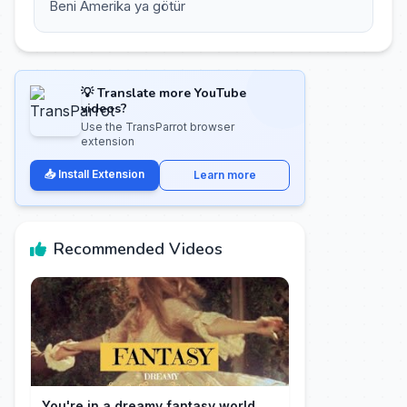
Beni Amerika ya götür
💡 Translate more YouTube
videos?
Use the TransParrot browser
extension
📥 Install Extension
Learn more
Recommended Videos
You're in a dreamy fantasy world