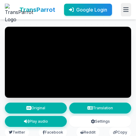
TransParrot
Google Login
Original
Translation
Play audio
Settings
Twitter
Facebook
Reddit
Copy