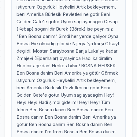
istiyorum Özgürlük Heykelini Artik bekleyemem,
beni Amerika Bürlesik Pevletleri ne gotir Beni
Golden Gate'e götür Uyum saglayacagim Cevap
(Kebap) soganlidir Burek (Börek) ise peynirsiz
"Ben Bosna'danim" Simdi her yerde çaliyor Oyna
Bosna Hie olmadig gibi Ve Nijerya'ya karşı Ofsayt
degildi! Mostar, Saraybosna Banja Luka'ya kadar
Zmajevi (Ejderhalar) oynayinca Hadi kaldiralim
Hep bir agizdan! Herkes bilsin! BOSNA HERSEK
Ben Bosna danim Beni Amerika ya götür Görmek
istiyorum Özgürlük Heykelini Artik bekleyemem,
beni Amerika Bürlesik Pevletleri ne gotir Beni
Golden Gate'e götür Uyum saglayacagim Hey!
Hey! Hey! Hadi şimdi gidelim! Hey! Hey! Tüm
tribün Ben Bosna danim Ben Bosna danim Ben
Bosna danim Ben Bosna danim Beni Amerika ya
götür Ben Bosna danim Ben Bosna danim Ben
Bosna danim I'm from Bosnia Ben Bosna danim