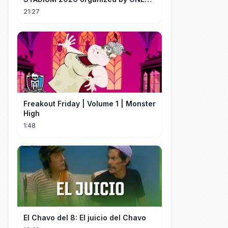
OK ROCK [Recap]
21:27
Freakout Friday | Volume 1 | Monster
High
1:48
El Chavo del 8: El juicio del Chavo