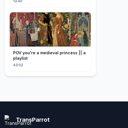
13:40
POV you're a medieval princess || a
playlist
43:02
TransParrot