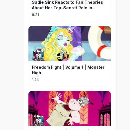
Sadie Sink Reacts to Fan Theories
About Her Top-Secret Role in
Spider-Man: Brand New Day
6:21
Freedom Fight | Volume 1 | Monster
High
1:44