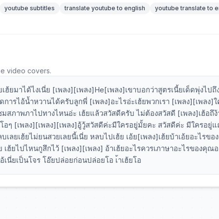
youtube subtitles
translate youtube to english
youtube translate to e
he video covers.
ยเฮ้ยมาได้ไงเนี่ย [เพลง][เพลง]He[เพลง]เขาบอกว่าสูตรเนี้ยเด็ดพุ่งไปถึง
ัดการไอ้น้ำหวานได้ครับลูกพี่ [เพลง]อะไรอ่ะเฮ้ยพวกเรา [เพลง][เพลง]ใ
มสภาพภาไปทางไหนอ่ะ เฮ้ยแล้วสวัสดีครับ ไม่ต้องสวัสดี [เพลง]เฮ้อถึง้
 [เพลง][เพลง][เพลง]อู้วู้สวัสดีค่ะมีใครอยู่มั้ยคะ สวัสดีค่ะ มีใครอยู่แถ
หลบเลยเฮ้ยไม่ยนสวยเลยนี้เนี่ย หลบไปเฮ้ย เอ้ย[เพลง]เฮ้ยบ้าเอ้ยอะไรของ
เนี่ย เฮ้ยไปไหนกูสึกไว้ [เพลง][เพลง] อ้าเฮ้ยอะไรควรเภาษาอะไรของคุณ
ไอ้เนี่ยเป็นโจร โอ๊ยปล่อยก่อนปล่อยโอ เ้าเฮ้ยโอ