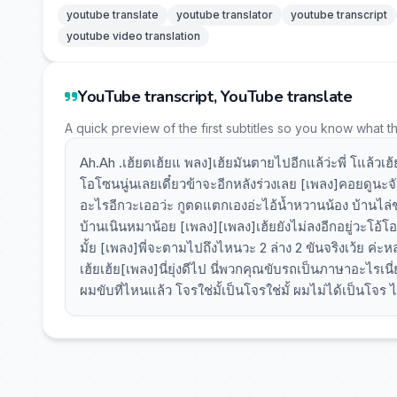
youtube translate
youtube translator
youtube transcript
youtube video translation
YouTube transcript, YouTube translate
A quick preview of the first subtitles so you know what t
Ah.Ah .เฮ้ยตเฮ้ยแ พลง]เฮ้ยมันตายไปอีกแล้ว่ะพี่ โแล้วเฮ้
โอโซนนู่นเลยเดี๋ยวข้าจะอีกหลังร่วงเลย [เพลง]คอยดูนะจ
อะไรอีกวะเออว่ะ กูตดแตกเองอ่ะไอ้น้ำหวานน้อง บ้านไล่ช
บ้านเนินหมาน้อย [เพลง][เพลง]เฮ้ยยังไม่ลงอีกอยู่วะโอ้โอโอๆ
มั้ย [เพลง]พี่จะตามไปถึงไหนวะ 2 ล่าง 2 ขันจริงเว้ย ค่ะ
เฮ้ยเฮ้ย[เพลง]นี่ยุ่งดีไป นี่พวกคุณขับรถเป็นภาษาอะไร
ผมขับที่ไหนแล้ว โจรใช่มั้เป็นโจรใช่มั้ ผมไม่ได้เป็นโจร 