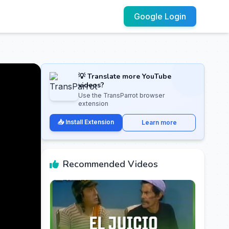
Google Login
💡 Translate more YouTube
videos?
Use the TransParrot browser
extension
📥 Install Extension
Learn more
Recommended Videos