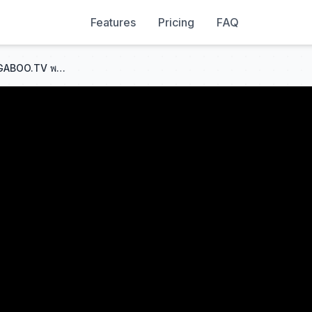
Features
Pricing
FAQ
เขยบ้านไร่ สะใภ้ไฮโซ EP.1 l BUGABOO.TV พรีเมียม