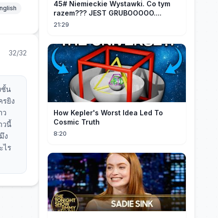
45# Niemieckie Wystawki. Co tym
nglish
razem??? JEST GRUBOOOOO....
21:29
32/32
ชั้น
ครยิง
าว
How Kepler's Worst Idea Led To
Cosmic Truth
วนี้
8:20
มึง
อะไร