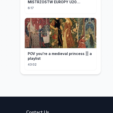
MISTRZOSTW EUROPY U20
SZTAFETY 4 X 100 METRÓW KOBIET
6:17
#SHORTS
POV you're a medieval princess || a
playlist
43:02
Contact Us