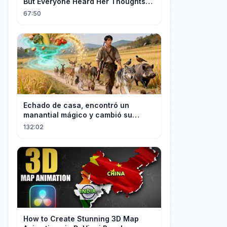
But Everyone Heard Her Thoughts?
Now Everyone Adores Her~
67:50
Echado de casa, encontró un
manantial mágico y cambió su
destino convirtiéndose en el más
132:02
rico.
How to Create Stunning 3D Map