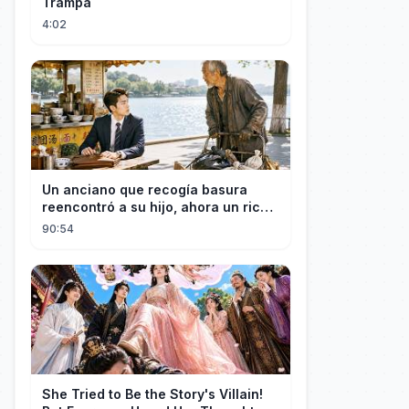
Trampa
4:02
Un anciano que recogía basura
reencontró a su hijo, ahora un rico
empresario
90:54
She Tried to Be the Story's Villain!