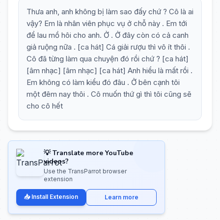
Thưa anh, anh không bị làm sao đấy chứ ? Cô là ai
vậy? Em là nhân viên phục vụ ở chỗ này . Em tới
để lau mồ hôi cho anh. Ở . Ở đây còn có cả canh
giả ruộng nữa . [ca hát] Cá giải rượu thì vô ít thôi .
Cô đã từng làm qua chuyện đó rồi chứ ? [ca hát]
[âm nhạc] [âm nhạc] [ca hát] Anh hiểu là mất rồi .
Em không có làm kiểu đó đâu . Ở bên cạnh tôi
một đêm nay thôi . Cô muốn thứ gì thì tôi cũng sẽ
cho cô hết
💡 Translate more YouTube
videos?
Use the TransParrot browser
extension
📥 Install Extension
Learn more