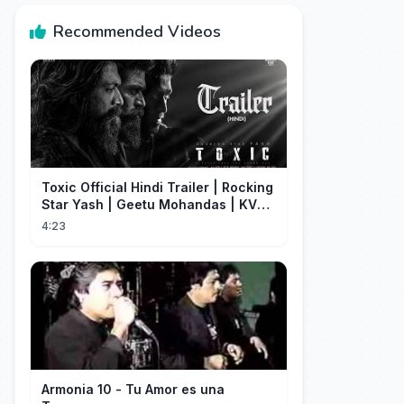
Recommended Videos
Toxic Official Hindi Trailer | Rocking
Star Yash | Geetu Mohandas | KVN |
Monster Mind Creations
4:23
Armonia 10 - Tu Amor es una