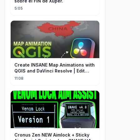
sobre el FIN de Xuper.
5:05
Create INSANE Map Animations with
QGIS and DaVinci Resolve | Edit
Craft
11:08
Cronus Zen NEW Aimlock + Sticky