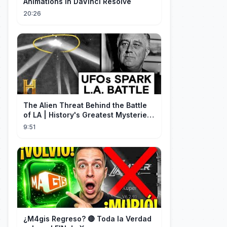
Animations in DaVinci Resolve
20:26
The Alien Threat Behind the Battle
of LA | History's Greatest Mysteries
(S5)
9:51
¿M4gis Regreso? 🔴 Toda la Verdad