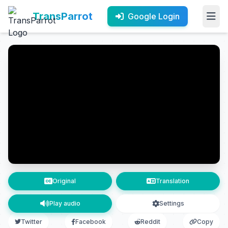
TransParrot
Google Login
Original
Translation
Play audio
Settings
Twitter
Facebook
Reddit
Copy