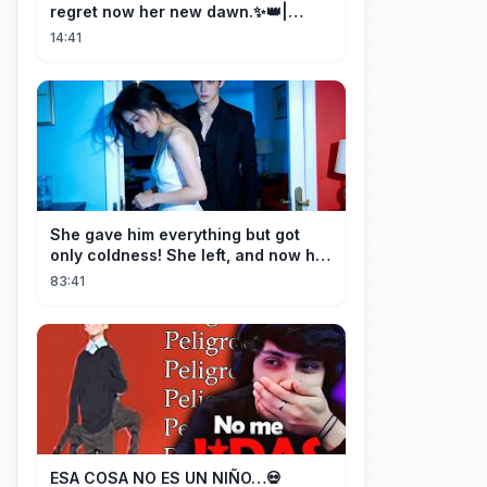
regret now her new dawn.✨👑|
DramaBox
14:41
She gave him everything but got
only coldness! She left, and now he
is dying of regret!
83:41
ESA COSA NO ES UN NIÑO…💀