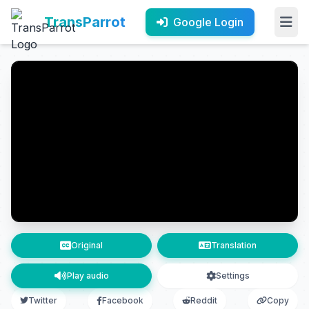
TransParrot
Google Login
Original
Translation
Play audio
Settings
Twitter
Facebook
Reddit
Copy