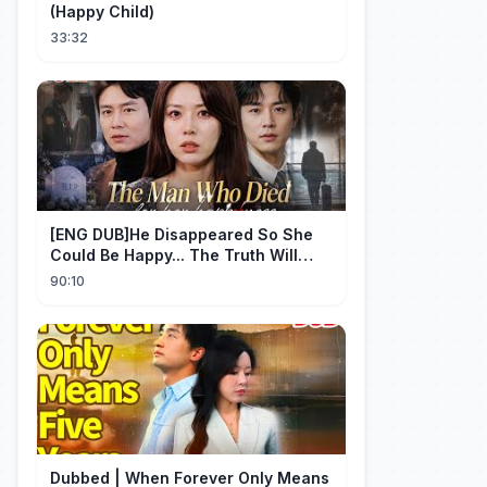
(Happy Child)
33:32
[ENG DUB]He Disappeared So She
Could Be Happy... The Truth Will
Make You Cry #emotional #shorts
90:10
Dubbed | When Forever Only Means