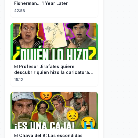
Fisherman... 1 Year Later
42:58
El Profesor Jirafales quiere
descubrir quién hizo la caricatura
de él
15:12
El Chavo del 8: Las escondidas