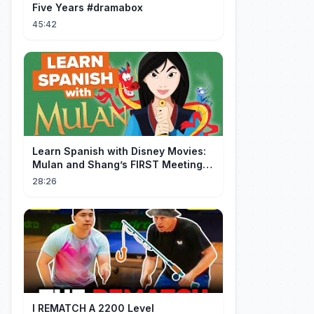
Five Years #dramabox
45:42
Learn Spanish with Disney Movies:
Mulan and Shang’s FIRST Meeting
(Mushu SCREWS UP!)
28:26
I REMATCH A 2200 Level