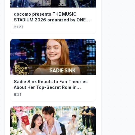
docomo presents THE MUSIC
STADIUM 2026 organized by ONE
OK ROCK [Recap]
21:27
Sadie Sink Reacts to Fan Theories
About Her Top-Secret Role in
Spider-Man: Brand New Day
6:21