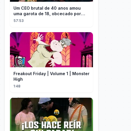
Um CEO brutal de 40 anos amou
uma garota de 18, obcecado por
sua "inocência"! Ela teve seu
57:53
herdeiro!
Freakout Friday | Volume 1 | Monster
High
1:48