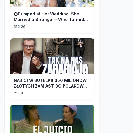
💍Dumped at Her Wedding, She
Married a Stranger—Who Turned
Out to Be a Billionaire CEO💖#drama
152:26
#movie
NABICI W BUTELKI! 650 MILIONÓW
ZŁOTYCH ZAMIAST DO POLAKÓW,
TRAFIŁO DO LOBBYSTÓW | Radek
21:04
Pogoda