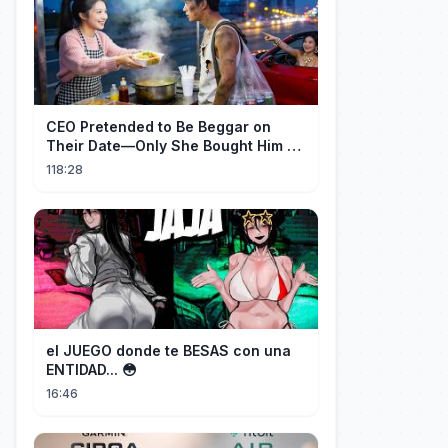
CEO Pretended to Be Beggar on
Their Date—Only She Bought Him a
Meal, and He Fell in Love!
118:28
el JUEGO donde te BESAS con una
ENTIDAD... 😳
16:46