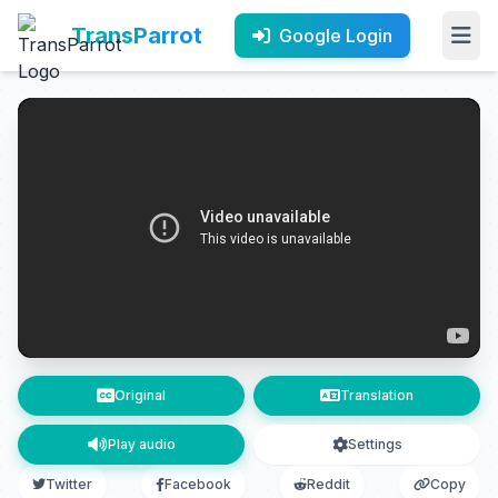
TransParrot
Google Login
Original
Translation
Play audio
Settings
Twitter
Facebook
Reddit
Copy