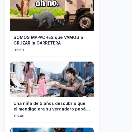
SOMOS MAPACHES que VAMOS a
CRUZAR la CARRETERA
32:59
Una niña de 5 años descubrió que
el mendigo era su verdadero papá y
salvó a su familia
116:40