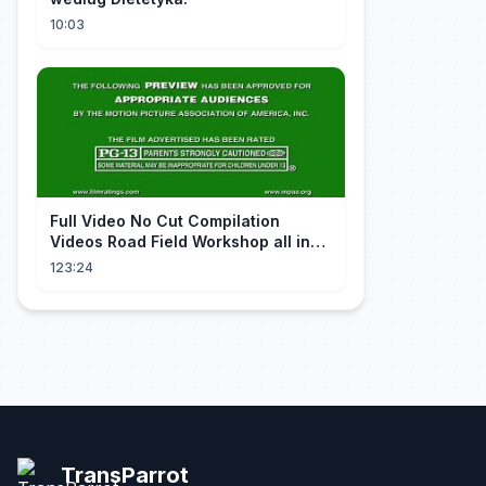
10:03
FuII Video No Cut Compilation
Videos Road Field Workshop all in
one Car Console Device &
123:24
Television
TransParrot