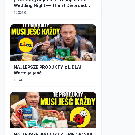
Wedding Night — Then I Divorced
Him First！#drama
120:48
NAJLEPSZE PRODUKTY z LIDLA!
Warto je jeść!
16:48
NAJLEPSZE PRODUKTY z BIEDRONKI!