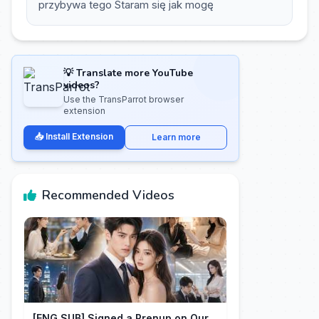
przybywa tego Staram się jak mogę
💡 Translate more YouTube
videos?
Use the TransParrot browser
extension
📥 Install Extension
Learn more
Recommended Videos
[ENG SUB] Signed a Prenup on Our