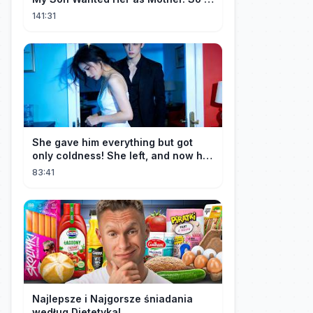
Left Them Both to Find Myself.
141:31
She gave him everything but got
only coldness! She left, and now he
is dying of regret!
83:41
Najlepsze i Najgorsze śniadania
według Dietetyka!