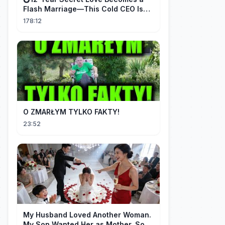
Flash Marriage—This Cold CEO Is
Addicted to Her!
178:12
O ZMARŁYM TYLKO FAKTY!
23:52
My Husband Loved Another Woman.
My Son Wanted Her as Mother. So I