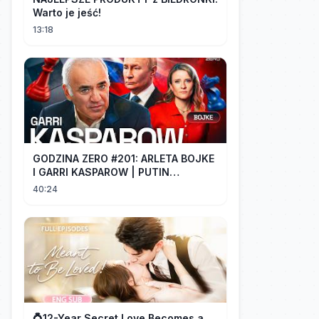
Warto je jeść!
13:18
GODZINA ZERO #201: ARLETA BOJKE
I GARRI KASPAROW | PUTIN
PROWADZI CZWARTĄ WOJNĘ
40:24
ŚWIATOWĄ
💍12-Year Secret Love Becomes a