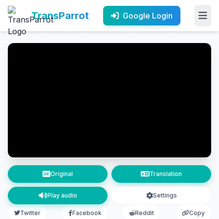
TransParrot
Google Login
Original
Translation
Play audio
Settings
Twitter
Facebook
Reddit
Copy