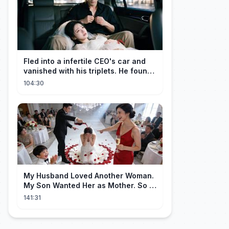
Fled into a infertile CEO's car and
vanished with his triplets. He found
her, married her spoily
104:30
My Husband Loved Another Woman.
My Son Wanted Her as Mother. So I
Left Them Both to Find Myself.
141:31