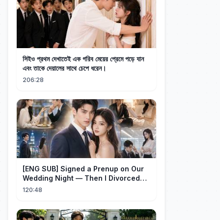
সিইও প্রথম দেখাতেই এক গরিব মেয়ের প্রেমে পড়ে যান
এবং তাকে দেয়ালের সাথে চেপে ধরেন।
206:28
[ENG SUB] Signed a Prenup on Our
Wedding Night — Then I Divorced
Him First！#drama
120:48