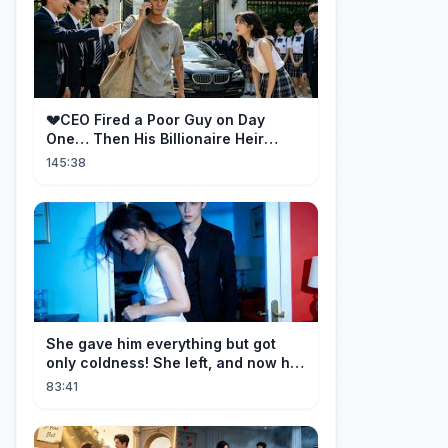
💔CEO Fired a Poor Guy on Day
One… Then His Billionaire Heir
Identity Shocked Everyone!
145:38
She gave him everything but got
only coldness! She left, and now he
is dying of regret!
83:41