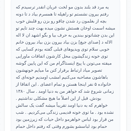
یه مرد قد بلند بدون مو لخت عریان انقدر ترسیدم که
رفتم بیرون نشستم تو راهپله تا همسرم بیاد د تا دونه
بچه از بغلمون رد شدن چاقو رو بزن رو قلبش خوب
میشه اسمت اوخان هستش نشون میده بهت چند تایم تو
این بدن چشاتونو ببندین به حرف بیا و بگو اشهد ان لا اله
الاله د [صدای جیغ] بزن بیاد بیرون بزن بیاد بیرون خانم
خوبی سلام توی ویدیوهای قبلی گفته بودم کسایی که
توی خونه زندگیشون محل کارشون اتفاقات ماورایی
میفته می‌تونن با پیج اینستاگرام من که این پایین گوشه
تصویر میاد ارتباط برقرار کنن ما میایم خونهشون
باهاشون مصاحبه می‌کنیم امشب اومدیم خونه‌ای که
خانواده ۵ نفر اینجا هستن و تمام اعضای . این اتفاقا از
زمانی شروع شد که خواهر من به دنیا اومد . سال ۱۳۸۰
بودش. قبل از این اصلاً ما هیچ مشکلی نداشتیم .
خواهرم که به دنیا اومد تقریباً میشه گفت یک سالش
نشده بود . ما توی خونه قدیمی زندگی می‌کردیم. . شب
من قرار بود لباس خواهرمو داخل حیات که زیرزمین بود
حمام بود لباسشو بشورم وقتی که رفتم داخل حمام