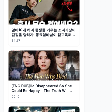
알바10개 하며 동생들 키우는 소녀가장이
갑질을 당하자, 동료알바남이 참교육해줬
다 그런데, 깽값 무한 제공 초재벌의 아들
54:27
이었다!! 개꿀? [사랑이 온다]1~4회 몰아
보기
[ENG DUB]He Disappeared So She
Could Be Happy... The Truth Will
Make You Cry #emotional #shorts
90:10