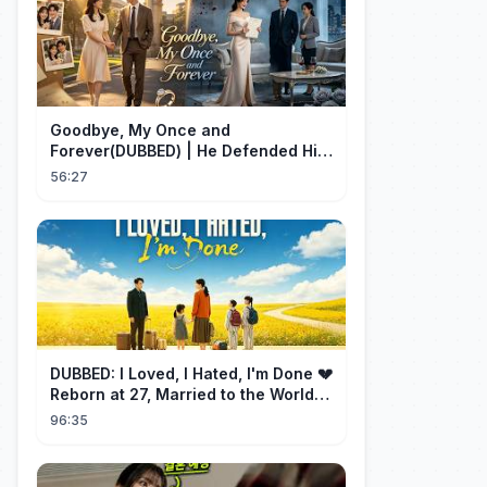
Goodbye, My Once and
Forever(DUBBED) | He Defended His
Assistant After She Gave Her Son
56:27
Wine
DUBBED: I Loved, I Hated, I'm Done 💔
Reborn at 27, Married to the World's
Richest Man【霁月别去再无归】
96:35