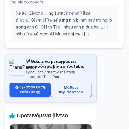
the video covers.
[เพลง] EMcho H ng [เพลง][เพลง][เสียง
หัวเราะ]G[เพลง][เพลง]แtng n n bi hm nay tro ngi b
trong anh GI CH th Ti g l nhau anh n dua hai L Hi
nhbu [เพลง] bem AI Mu an an[เพลง] แ
💡 Θέλετε να μεταφράσετε
περισσότερα βίντεο YouTube;
Χρησιμοποιήστε την επέκταση
προegτός TransParrot
📥 Εγκατάσταση
Μάθετε
επέκτασης
περισσότερα
Προτεινόμενα βίντεο