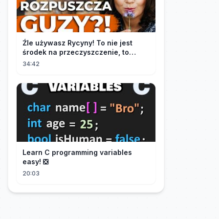
Źle używasz Rycyny! To nie jest
środek na przeczyszczenie, to
potężny "rozpuszczalnik".
34:42
Learn C programming variables
easy! ❎
20:03