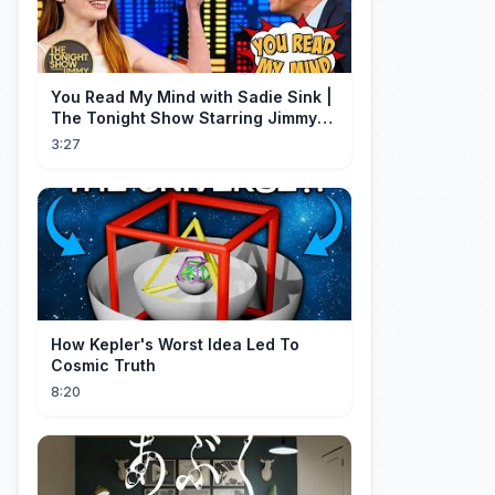
You Read My Mind with Sadie Sink |
The Tonight Show Starring Jimmy
Fallon
3:27
How Kepler's Worst Idea Led To
Cosmic Truth
8:20