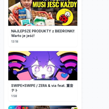
NAJLEPSZE PRODUKTY z BIEDRONKI!
Warto je jeść!
13:18
SWIPE×SWIPE / ZERA & via feat. 重音
テト
1:58