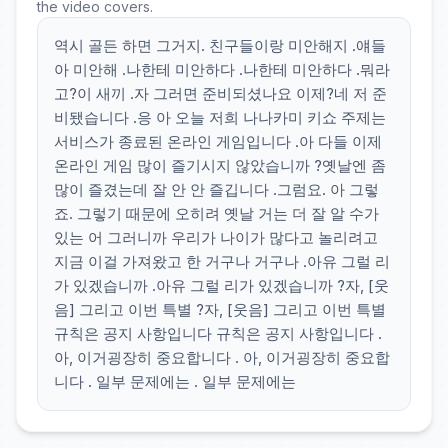
the video covers.
역시 골든 하면 그거지. 친구들이랑 미안해지 .얘들
아 미안해 .나한테 미안하다 .나한테 미안하다 .뭐라
고?이 새끼 .자 그러면 준비되셨나요 이제?네 저 준
비됐습니다 .응 아 오늘 저희 나나카미 키쇼 주제는
서비스가 종료된 온라인 게임입니다 .아 다들 이제
온라인 게임 많이 즐기시지 않았습니까 ?옛날엔 좀
많이 즐겼는데 잘 안 안 즐깁니다 .그럼요. 아 그렇
죠. 그렇기 때문에 오히려 옛날 거는 더 잘 알 수가
있는 어 그러니까 우리가 나이가 많다고 놀리려고
지금 이걸 가져왔고 한 거구나 거구나 .아유 그럴 리
가 있겠습니까 .아유 그럴 리가 있겠습니까 ?자, [웃
음] 그리고 이번 특별 ?자, [웃음] 그리고 이번 특별
규칙은 공지 사항입니다 규칙은 공지 사항입니다 .
아, 이거굉장히 중요합니다 . 아, 이거굉장히 중요합
니다 . 일부 문제에는 . 일부 문제에는