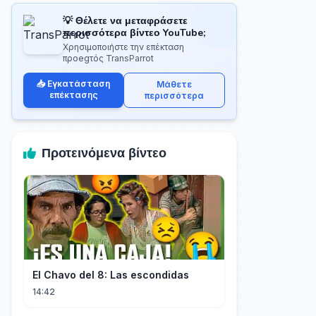
💡 Θέλετε να μεταφράσετε
περισσότερα βίντεο YouTube;
Χρησιμοποιήστε την επέκταση
προegτός TransParrot
📥 Εγκατάσταση
Μάθετε
επέκτασης
περισσότερα
Προτεινόμενα βίντεο
El Chavo del 8: Las escondidas
14:42