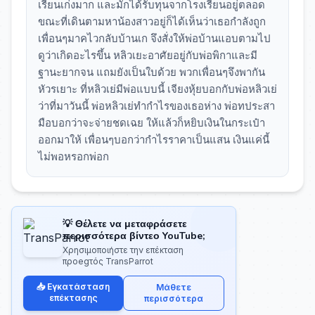
เรียนเก่งมาก และมักได้รับทุนจากโรงเรียนอยู่ตลอด
ขณะที่เดินตามหาน้องสาวอยู่ก็ได้เห็นว่าเธอกำลังถูก
เพื่อนๆมาคไวกลับบ้านเก จึงสั่งให้พ่อบ้านแอบตามไป
ดูว่าเกิดอะไรขึ้น หลิวเยะอาศัยอยู่กับพ่อพิกาและมี
ฐานะยากจน แถมยังเป็นใบด้วย พวกเพื่อนๆจึงพากัน
หัวรเยาะ ที่หลิวเย่มีพ่อแบบนี้ เจียงหุ้ยบอกกับพ่อหลิวเย่
ว่าที่มาวันนี้ พ่อหลิวเย่ทำกำไรของเธอห่าง พ่อทประสา
มือบอกว่าจะจ่ายชดเฉย ให้แล้วก็หยิบเงินในกระเป๋า
ออกมาให้ เพื่อนๆบอกว่ากำไรราคาเป็นแสน เงินแค่นี้
ไม่พอหรอกพ่อก
💡 Θέλετε να μεταφράσετε
περισσότερα βίντεο YouTube;
Χρησιμοποιήστε την επέκταση
προegτός TransParrot
📥 Εγκατάσταση
Μάθετε
επέκτασης
περισσότερα