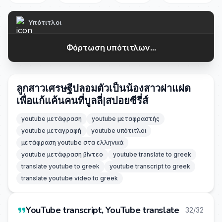
Υπότιτλοι
Φόρτωση υπότιτλων...
ลูกสาวเศรษฐีปลอมตัวเป็นน้องสาวฝาแฝด
เพื่อแก้แค้นคนที่บูลลี่|สปอยซีรี่ส์
youtube μετάφραση
youtube μεταφραστής
youtube μεταγραφή
youtube υπότιτλοι
μετάφραση youtube στα ελληνικά
youtube μετάφραση βίντεο
youtube translate to greek
translate youtube to greek
youtube transcript to greek
translate youtube video to greek
YouTube transcript, YouTube translate
32/32