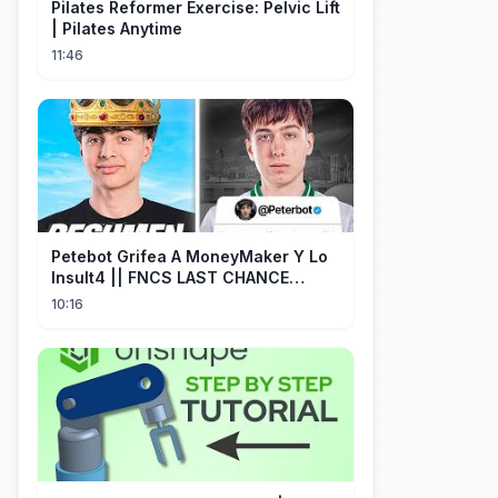
Pilates Reformer Exercise: Pelvic Lift
| Pilates Anytime
11:46
Petebot Grifea A MoneyMaker Y Lo
Insult4 || FNCS LAST CHANCE
Resumen
10:16