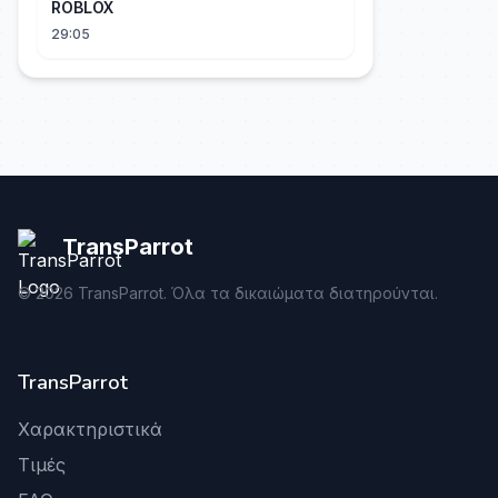
ROBLOX
29:05
TransParrot
©
2026
TransParrot. Όλα τα δικαιώματα διατηρούνται.
TransParrot
Χαρακτηριστικά
Τιμές