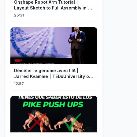
Onshape Robot Arm Tutorial |
Layout Sketch to Full Assembly in 20
Minutes!
25:31
Démêler le génome avec l'IA |
Jarred Kvamme | TEDxUniversity of
Montana Western
12:57