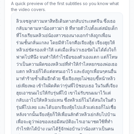
A quick preview of the first subtitles so you know what
the video covers.
ลิวเจซลูกสาวมหาสิทธิเดินทางกลับประเทศจีน ซึ่งเธอ
กลับมาตามหาน้องสาวฝา 8 ที่หายตัวไปตั้งแต่สมัยเด็ก
ที่โรงเรียนหลิวเย่น้องสาวของนางเอกกำลังถูกเพื่อน
ร่วมชั้นกลั่นแกลง โดยมีหัวโจกคือเจียงฮุ้ย เจียงฮุยให้
หลิวเย่ขัดรองเท้าให้ แต่เมื่อเห็นว่าเธอขัดไม่ได้ดั่งใจก็
ฟาดไปทีนึง จนทำให้กำไรมือของตัวเองแตก แต่ก็โทษ
ว่าเป็นความผิดของหลิวเย่ที่ทำให้กำไลหยกของพ่อเธอ
แตก หลิวเย่ก็ได้แต่ดทนเอาไว้ และยังถูกเพื่อนๆคนอื่น
มาทำร้ายซ้ำเติมอีกด้วย ซึ่งเจียงหุยไม่ชอบขี้หน้าหลิว
เย่เพียงพอ เข้าใจผิดคิดว่ารุ่นพี่ไป๋ชอบเธอ ในวันที่เจียง
ฮุยเอาขนมไปให้กับรุ่นพี่ไป๋ เขาไม่รับขนมมาไว้แต่
กลับเอาไปให้หลิวเย่แทน ซึ่งหลิวเย่ก็ไม่ได้สนใจในตัว
รุ่นพี่ไปเลย และได้บอกเจียงหุ้ยไปแล้วแต่เธอก็ไม่เชื่อ
หลังจากนั้นเจียงหุ้ยก็ให้เพื่อนลักตัวหลิวเย่กลับไปบ้าน
เพื่อจะดูว่าพ่อของเธอมีสมบัติอะไรเอามาชดใช้ที่ทำ
กำไรหักได้บ้าง เนกได้รู้จักพ่อบ้านว่าน้องสาวเป็นคน