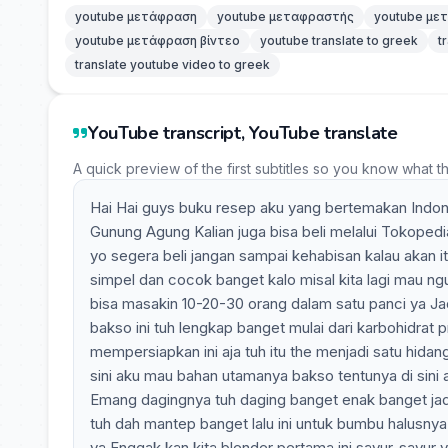
youtube μετάφραση
youtube μεταφραστής
youtube με
youtube μετάφραση βίντεο
youtube translate to greek
t
translate youtube video to greek
YouTube transcript, YouTube translate
A quick preview of the first subtitles so you know what t
Hai Hai guys buku resep aku yang bertemakan Indone
Gunung Agung Kalian juga bisa beli melalui Tokope
yo segera beli jangan sampai kehabisan kalau akan
simpel dan cocok banget kalo misal kita lagi mau ng
bisa masakin 10-20-30 orang dalam satu panci ya Jadi
bakso ini tuh lengkap banget mulai dari karbohidrat p
mempersiapkan ini aja tuh itu the menjadi satu hida
sini aku mau bahan utamanya bakso tentunya di sini 
Emang dagingnya tuh daging banget enak banget jadi
tuh dah mantep banget lalu ini untuk bumbu halusnya 
ya Enggak kan kita blender pertama ini sayur-sayur y