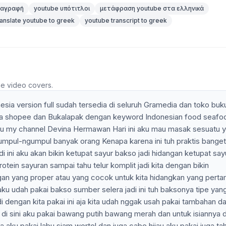
ταγραφή
youtube υπότιτλοι
μετάφραση youtube στα ελληνικά
ranslate youtube to greek
youtube transcript to greek
he video covers.
sia version full sudah tersedia di seluruh Gramedia dan toko buk
dia shopee dan Bukalapak dengan keyword Indonesian food seafo
 itu my channel Devina Hermawan Hari ini aku mau masak sesuatu 
umpul-ngumpul banyak orang Kenapa karena ini tuh praktis banget 
 ini aku akan bikin ketupat sayur bakso jadi hidangan ketupat say
rotein sayuran sampai tahu telur komplit jadi kita dengan bikin
ngan yang proper atau yang cocok untuk kita hidangkan yang perta
aku udah pakai bakso sumber selera jadi ini tuh baksonya tipe yan
 dengan kita pakai ini aja kita udah nggak usah pakai tambahan d
di sini aku pakai bawang putih bawang merah dan untuk isiannya di
a aku pakai labu siam wortel dan juga cabe hijau aku pakai juga ta