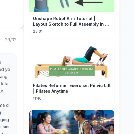
Onshape Robot Arm Tutorial |
Layout Sketch to Full Assembly in 20
Minutes!
25:31
29/32
u
od yo
yang
kita
Pilates Reformer Exercise: Pelvic Lift
ur
| Pilates Anytime
11:46
ma di
g
aging
 sini
hu