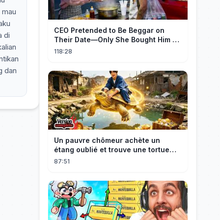
n mau
 aku
CEO Pretended to Be Beggar on
 di
Their Date—Only She Bought Him a
kalian
Meal, and He Fell in Love!
118:28
ntikan
g dan
Un pauvre chômeur achète un
étang oublié et trouve une tortue
d’or à 180 000$ ! Sa vie bascule !
87:51