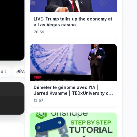
LIVE: Trump talks up the economy at
a Las Vegas casino
78:59
dit
Αντιγραφή
Démêler le génome avec l'IA |
Jarred Kvamme | TEDxUniversity of
Montana Western
12:57