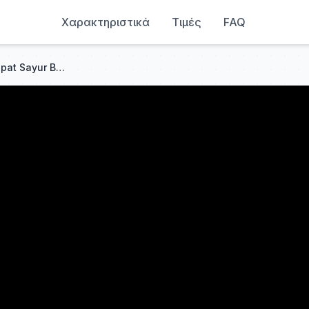
Χαρακτηριστικά
Τιμές
FAQ
Praktis, Lengkap: Resep Ketupat Sayur Bakso, Menu Lebaran Wajib!