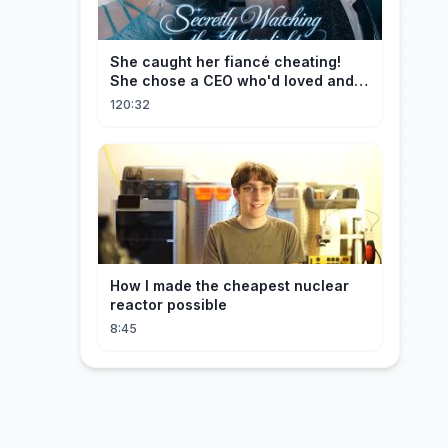
She caught her fiancé cheating!
She chose a CEO who'd loved and
cherished her for years. ❤️
120:32
How I made the cheapest nuclear
reactor possible
8:45