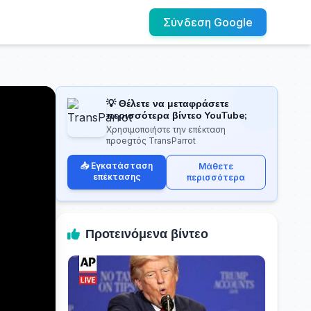
Σύνδεση Google
💡 Θέλετε να μεταφράσετε
περισσότερα βίντεο YouTube;
Χρησιμοποιήστε την επέκταση
προegτός TransParrot
📥 Εγκατάσταση
Μάθετε
επέκτασης
περισσότερα
Προτεινόμενα βίντεο