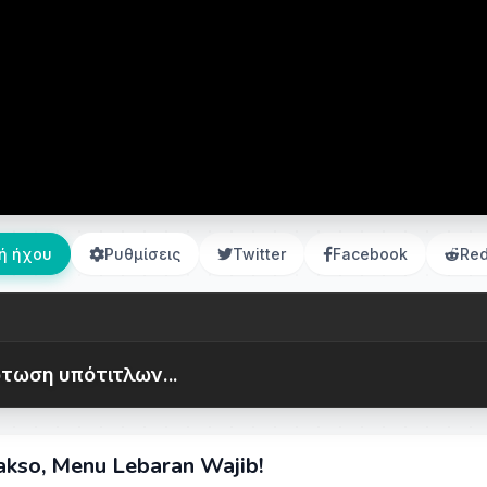
ή ήχου
Ρυθμίσεις
Twitter
Facebook
Red
τωση υπότιτλων...
akso, Menu Lebaran Wajib!