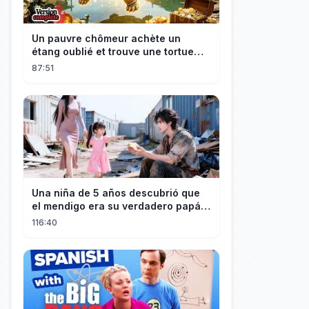
Un pauvre chômeur achète un
étang oublié et trouve une tortue
d’or à 180 000$ ! Sa vie bascule !
87:51
Una niña de 5 años descubrió que
el mendigo era su verdadero papá y
salvó a su familia
116:40