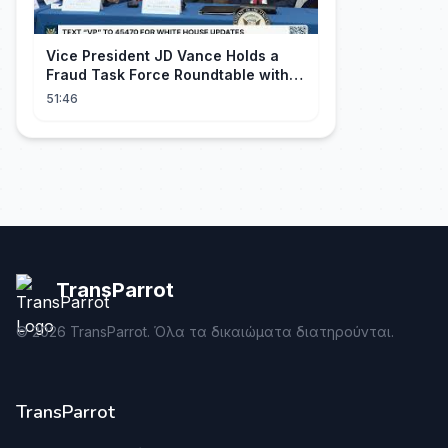
Vice President JD Vance Holds a
Fraud Task Force Roundtable with
Members of Congress
51:46
TransParrot
©
2026
TransParrot. Όλα τα δικαιώματα διατηρούνται.
TransParrot