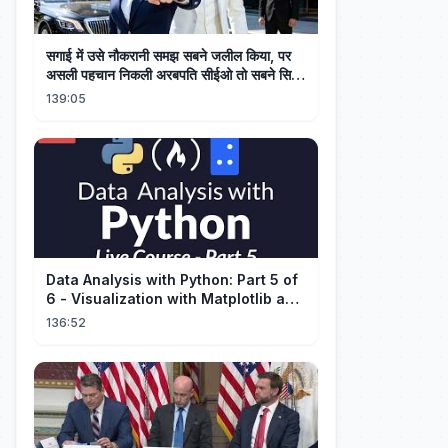
सगाई में उसे नौकरानी समझ सबने जलील किया, पर
असली पहचान निकली अरबपति सीईओ तो सबने सिर
झुका लिया!
139:05
Data Analysis with Python: Part 5 of
6 - Visualization with Matplotlib and
Seaborn (Live Course)
136:52